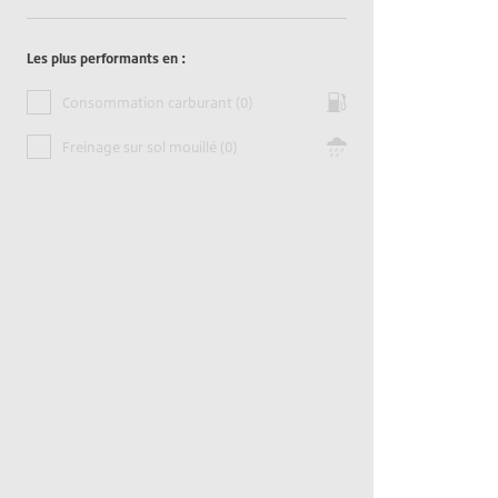
Les plus performants en :
Consommation carburant (0)
Freinage sur sol mouillé (0)