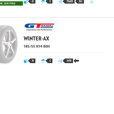
D
C
70dB
NC
RE 1ER PRIX
WINTER-AX
185/55 R14 80
H
N
C
3dB