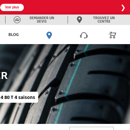
❯

Voir plus
DEMANDER UN
TROUVEZ UN
DEVIS
CENTRE
BLOG
ER
4 80 T 4 saisons