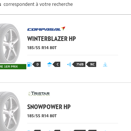
s
correspondent à votre recherche
WINTERBLAZER HP
185/55 R14 80T
D
C
71dB
NC
RE 1ER PRIX
SNOWPOWER HP
185/55 R14 80T