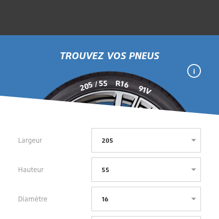
TROUVEZ VOS PNEUS
55
R
16
/
205
91
V
Largeur
Hauteur
Diamètre