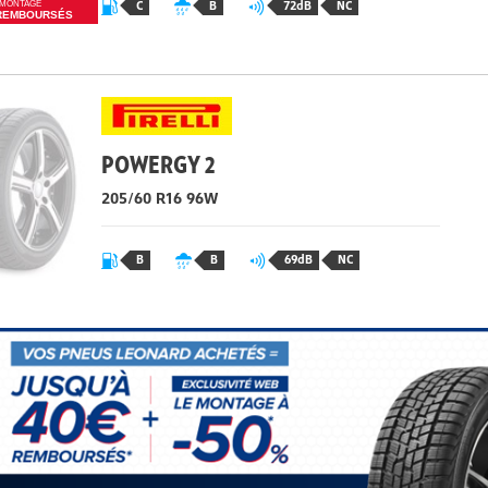
C
B
72dB
NC
MONTAGE
REMBOURSÉS
POWERGY 2
205/60 R16
96
W
B
B
69dB
NC