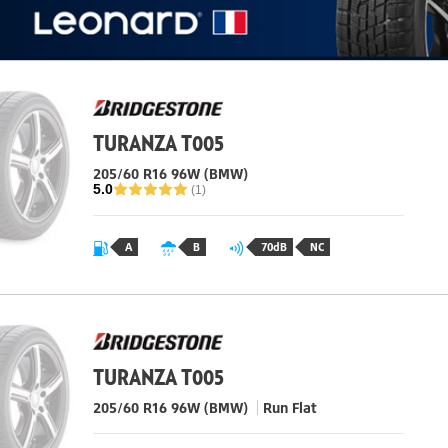
TURANZA T005
205/60 R16
96
W
(BMW)
5.0
(1)
A
B
70dB
NC
TURANZA T005
205/60 R16
96
W
(BMW)
Run Flat