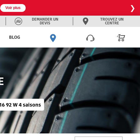
❯
omo à -25% en exclu web ❄️
Voir plus
DEMANDER UN
TROUVEZ UN
DEVIS
CENTRE
BLOG
E
16 92 W 4 saisons