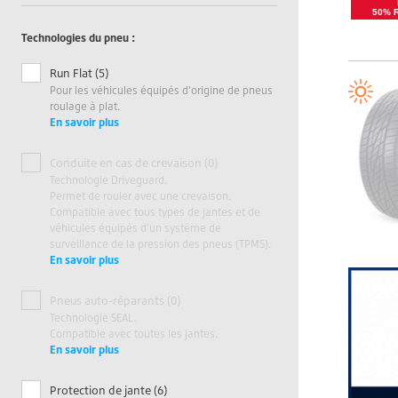
50% 
Technologies du pneu :
Run Flat (5)
Pour les véhicules équipés d'origine de pneus
roulage à plat.
En savoir plus
Conduite en cas de crevaison (0)
Technologie Driveguard.
Permet de rouler avec une crevaison.
Compatible avec tous types de jantes et de
véhicules équipés d'un système de
surveillance de la pression des pneus (TPMS).
En savoir plus
Pneus auto-réparants (0)
Technologie SEAL.
Compatible avec toutes les jantes.
En savoir plus
Protection de jante (6)