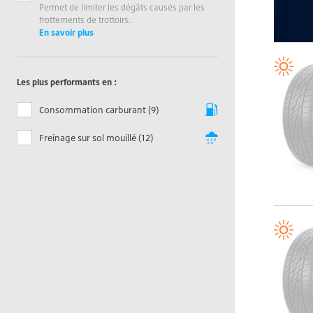
Permet de limiter les dégâts causés par les
frottements de trottoirs.
En savoir plus
Les plus performants en :
Consommation carburant (9)
Freinage sur sol mouillé (12)