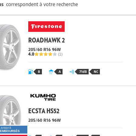
us
correspondent à votre recherche
ROADHAWK 2
205/60 R16
96
W
4.0
(1)
B
A
71dB
NC
ECSTA HS52
205/60 R16
96
W
JUSQU'À
REMBOURSÉS