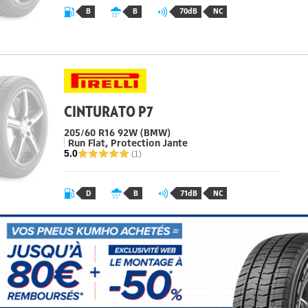
B
B
70dB
NC
CINTURATO P7
205/60 R16 92W
(BMW)
Run Flat, Protection Jante
5.0
(1)
D
B
71dB
NC