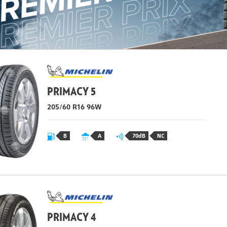
PRIMACY 5
205/60 R16
96
W
B
A
70dB
NC
PRIMACY 4