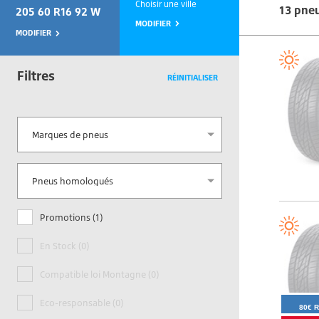
Choisir une ville
13 pne
205 60 R16 92 W
MODIFIER
MODIFIER
Filtres
RÉINITIALISER
Marques de pneus
Promotions (1)
En Stock (0)
Compatible loi Montagne (0)
Eco-responsable (0)
80€ 