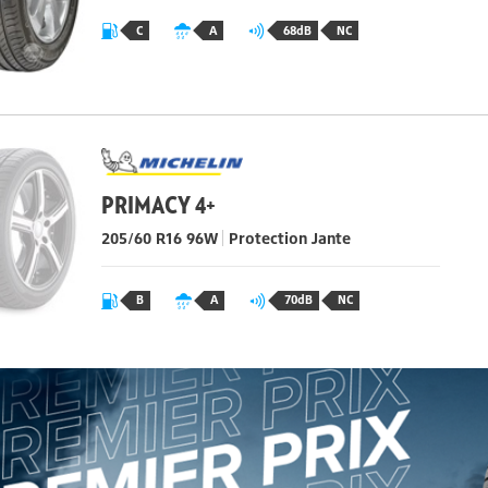
C
A
68dB
NC
PRIMACY 4+
205/60 R16
96
W
Protection Jante
B
A
70dB
NC