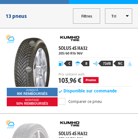
MODIFIER
13 pneus
Filtres
SOLUS 4S HA32
205/60 R16 96
V
C
B
72dB
NC
Prix unitaire web
103,96 €
Disponible sur commande
JUSQU'À
80€ REMBOURSÉS
MONTAGE
Comparer ce pneu
50% REMBOURSÉS
SOLUS 4S HA32