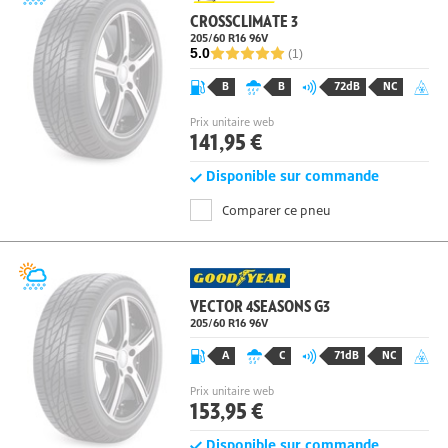
CROSSCLIMATE 3
205/60 R16 96
V
5.0
(1)
B
B
72dB
NC
Prix unitaire web
141,95 €
Disponible sur commande
Comparer ce pneu
VECTOR 4SEASONS G3
205/60 R16 96
V
A
C
71dB
NC
Prix unitaire web
153,95 €