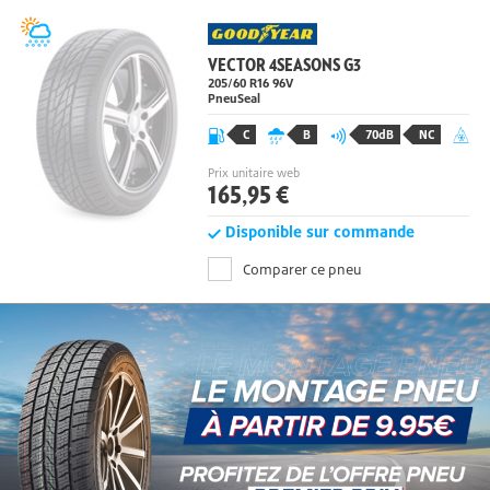
VECTOR 4SEASONS G3
205/60 R16 96
V
PneuSeal
C
B
70dB
NC
Prix unitaire web
165,95 €
Disponible sur commande
Comparer ce pneu