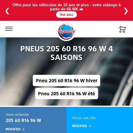
La chaleur est là ! Profitez de notre baisse de prix sur la
recharge 1234YF à partir de 114€ avec une promo à -25% en
❮
❯
exclu web ❄️
Voir plus
Menu
PNEUS 205 60 R16 96 W 4
SAISONS
Pneu 205 60 R16 96 W hiver
Pneu 205 60 R16 96 W été
Votre recherche
Choisir une ville
205 60 R16 96 W
MODIFIER