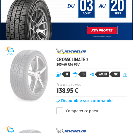
CROSSCLIMATE 2
205/60 R16 96
V
B
B
69dB
NC
Prix unitaire web
138,95 €
Disponible sur commande
Comparer ce pneu