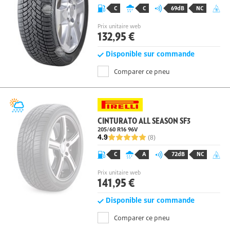
C
C
69dB
NC
Prix unitaire web
132,95 €
Disponible sur commande
Comparer ce pneu
CINTURATO ALL SEASON SF3
205/60 R16 96
V
4.9
(8)
C
A
72dB
NC
Prix unitaire web
141,95 €
Disponible sur commande
Comparer ce pneu