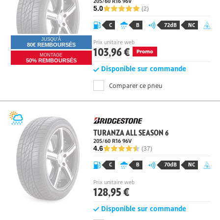
205/60 R16 96
V
5.0
(2)
C
B
72dB
NC
JUSQU'À
Prix unitaire web
80€ REMBOURSÉS
103,96 €
MONTAGE
50% REMBOURSÉS
Disponible sur commande
Comparer ce pneu
TURANZA ALL SEASON 6
205/60 R16 96
V
4.6
(37)
C
B
70dB
NC
Prix unitaire web
128,95 €
Disponible sur commande