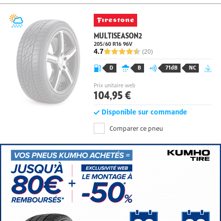
MULTISEASON2
205/60 R16 96
V
4.7
(20)
D
B
71dB
NC
Prix unitaire web
104,95 €
Disponible sur commande
Comparer ce pneu