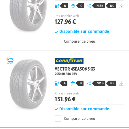
205/60 R16 96
V
B
C
71dB
NC
Prix unitaire web
127,96 €
Disponible sur commande
Comparer ce pneu
VECTOR 4SEASONS G3
205/60 R16 96
V
C
B
70dB
NC
Prix unitaire web
151,96 €
Disponible sur commande
Comparer ce pneu