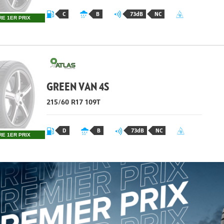
C
B
73dB
NC
RE 1ER PRIX
GREEN VAN 4S
215/60 R17 109T
D
B
73dB
NC
RE 1ER PRIX