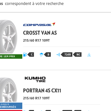
us
correspondent à votre recherche
CROSST VAN AS
215/60 R17 109T
C
B
72dB
NC
RE 1ER PRIX
PORTRAN 4S CX11
215/60 R17 109T
JUSQU'À
REMBOURSÉS