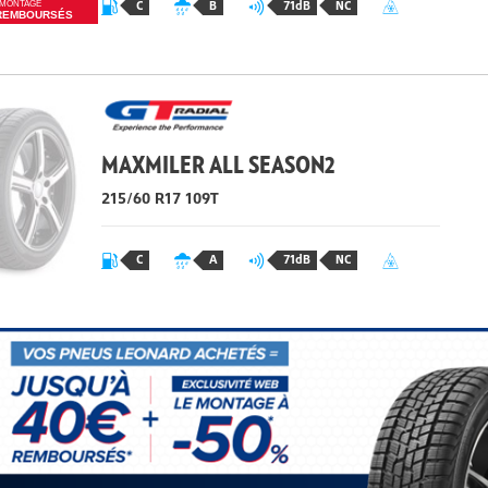
C
B
71dB
NC
MONTAGE
REMBOURSÉS
MAXMILER ALL SEASON2
215/60 R17 109T
C
A
71dB
NC