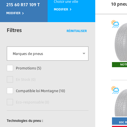
Choisir une ville
10 pne
215 60 R17 109 T
MODIFIER
MODIFIER
Filtres
RÉINITIALISER
Marques de pneus
NOT
Promotions (5)
En Stock (0)
Compatible loi Montagne (10)
Eco-responsable (0)
Technologies du pneu :
80€ 