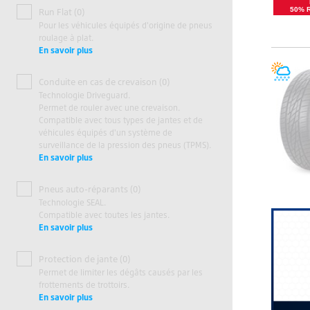
50% 
Run Flat (0)
Pour les véhicules équipés d'origine de pneus
roulage à plat.
En savoir plus
Conduite en cas de crevaison (0)
Technologie Driveguard.
Permet de rouler avec une crevaison.
Compatible avec tous types de jantes et de
véhicules équipés d'un système de
surveillance de la pression des pneus (TPMS).
En savoir plus
Pneus auto-réparants (0)
Technologie SEAL.
Compatible avec toutes les jantes.
En savoir plus
Protection de jante (0)
Permet de limiter les dégâts causés par les
frottements de trottoirs.
En savoir plus