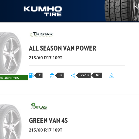
ALL SEASON VAN POWER
215/60 R17 109T
C
B
72dB
NC
RE 1ER PRIX
GREEN VAN 4S
215/60 R17 109T