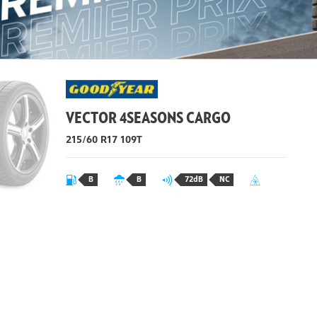
VECTOR 4SEASONS CARGO
215/60 R17 109T
B
B
72dB
NC