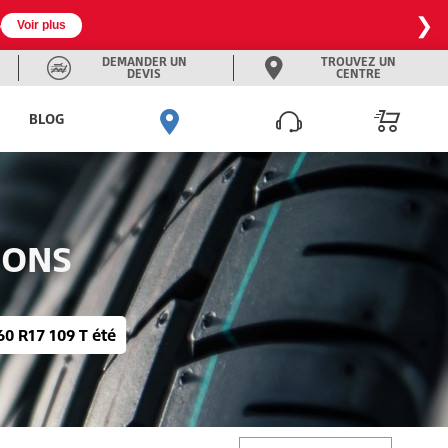
❯

Voir plus
DEMANDER UN
TROUVEZ UN
DEVIS
CENTRE
BLOG
SONS
60 R17 109 T été