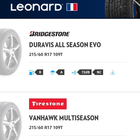
DURAVIS ALL SEASON EVO
215/60 R17 109T
B
A
72dB
NC
VANHAWK MULTISEASON
215/60 R17 109T