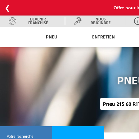
❮
Offre pour l
DEVENIR
NOUS
FRANCHISÉ
REJOINDRE
PNEU
ENTRETIEN
PNE
Pneu 215 60 R17
Votre recherche