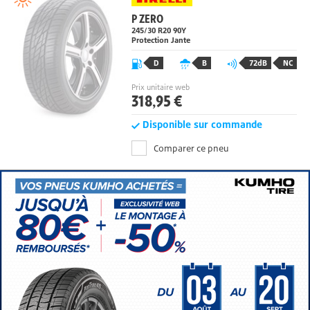
P ZERO
245/30 R20 90Y
Protection Jante
D
B
72dB
NC
Prix unitaire web
318,95 €
Disponible sur commande
Comparer ce pneu