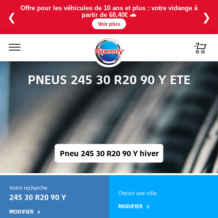
La chaleur est là ! Profitez de notre baisse de prix sur la
recharge 1234YF à partir de 114€ avec une promo à -25% en
❮
❯
exclu web ❄️
Voir plus
Menu
PNEUS 245 30 R20 90 Y ETE
Pneu 245 30 R20 90 Y hiver
Votre recherche
Choisir une ville
245 30 R20 90 Y
MODIFIER