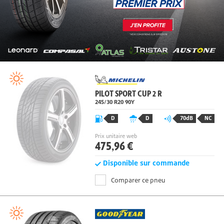
PILOT SPORT CUP 2 R
245/30 R20 90Y
D
D
70dB
NC
Prix unitaire web
475,96 €
Disponible sur commande
Comparer ce pneu