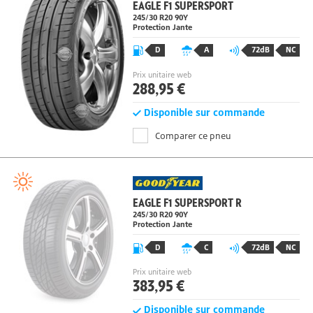
EAGLE F1 SUPERSPORT
245/30 R20 90Y
Protection Jante
D
A
72dB
NC
Prix unitaire web
288,95 €
Disponible sur commande
Comparer ce pneu
EAGLE F1 SUPERSPORT R
245/30 R20 90Y
Protection Jante
D
C
72dB
NC
Prix unitaire web
383,95 €