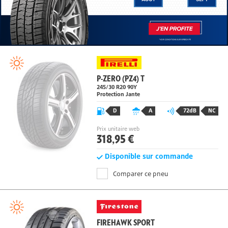
P-ZERO (PZ4) T
245/30 R20 90Y
Protection Jante
D
A
72dB
NC
Prix unitaire web
318,95 €
Disponible sur commande
Comparer ce pneu