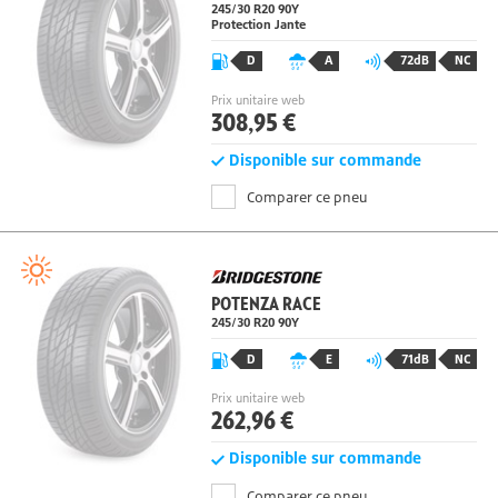
PZERO R
245/30 R20 90Y
Protection Jante
D
A
72dB
NC
Prix unitaire web
308,95 €
Disponible sur commande
Comparer ce pneu
POTENZA RACE
245/30 R20 90Y
D
E
71dB
NC
Prix unitaire web
262,96 €
Disponible sur commande