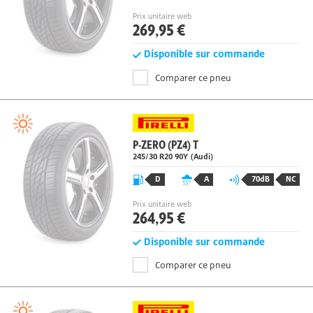
D
B
70dB
NC
Prix unitaire web
269,95 €
Disponible sur commande
Comparer ce pneu
P-ZERO (PZ4) T
245/30 R20 90Y
(Audi)
D
A
70dB
NC
Prix unitaire web
264,95 €
Disponible sur commande
Comparer ce pneu