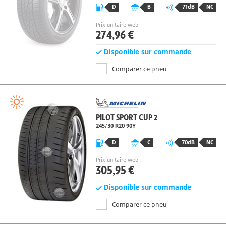
D
B
71dB
NC
Prix unitaire web
274,96 €
Disponible sur commande
Comparer ce pneu
PILOT SPORT CUP 2
245/30 R20 90Y
D
C
70dB
NC
Prix unitaire web
305,95 €
Disponible sur commande
Comparer ce pneu