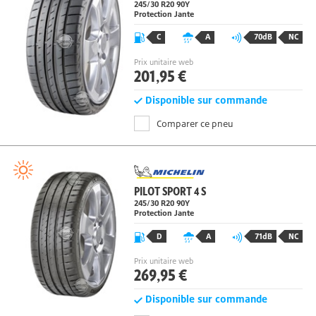
FIREHAWK SPORT
245/30 R20 90Y
Protection Jante
C
A
70dB
NC
Prix unitaire web
201,95 €
Disponible sur commande
Comparer ce pneu
PILOT SPORT 4 S
245/30 R20 90Y
Protection Jante
D
A
71dB
NC
Prix unitaire web
269,95 €
Disponible sur commande