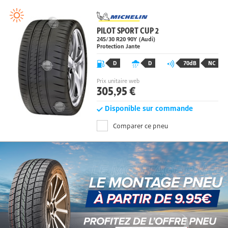
PILOT SPORT CUP 2
245/30 R20 90Y
(Audi)
Protection Jante
D
D
70dB
NC
Prix unitaire web
305,95 €
Disponible sur commande
Comparer ce pneu