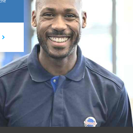
rche
I