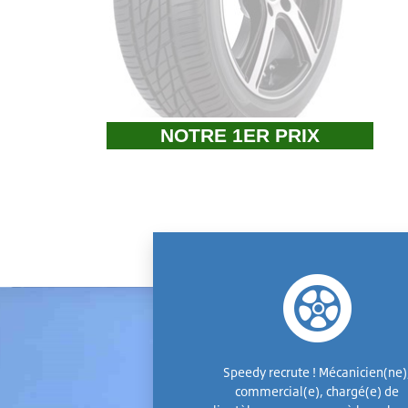
NOTRE 1ER PRIX
Speedy recrute ! Mécanicien(ne)
commercial(e), chargé(e) de