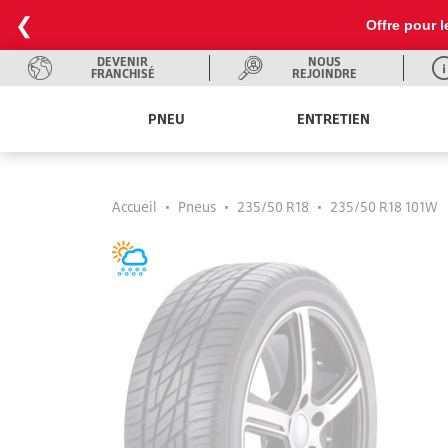
❮
Offre pour l
DEVENIR
NOUS
FRANCHISÉ
REJOINDRE
PNEU
ENTRETIEN
Accueil
•
Pneus
•
235/50 R18
•
235/50 R18 101W