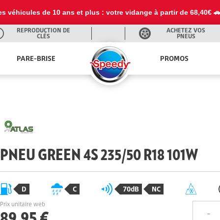
es véhicules de 10 ans et plus : votre vidange à partir de 68,40€ 
REPRODUCTION DE
ACHETEZ VOS
CLÉS
PNEUS
PARE-BRISE
PROMOS
PNEU GREEN 4S 235/50 R18 101W
D
C
70dB
NC
Prix unitaire web
89,95 €