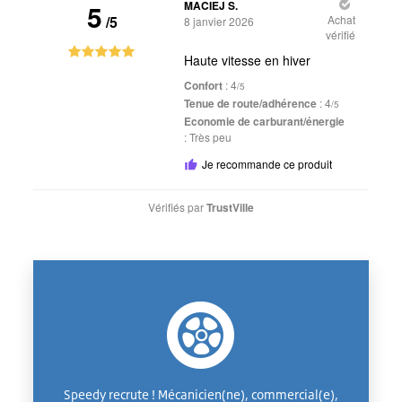
5
MACIEJ S.
/5
Achat
8 janvier 2026
vérifié
Haute vitesse en hiver
Confort
: 4
/5
Tenue de route/adhérence
: 4
/5
Economie de carburant/énergie
:
Très peu
Je recommande ce produit
Vérifiés par
TrustVille
Speedy recrute ! Mécanicien(ne), commercial(e),