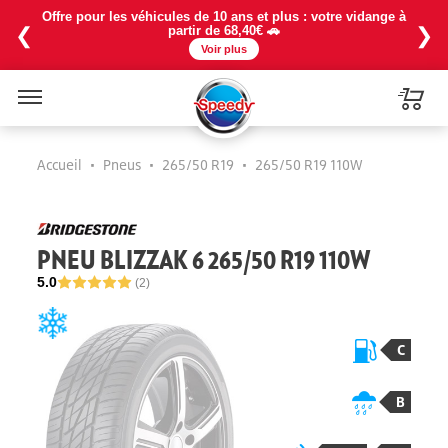
Offre pour les véhicules de 10 ans et plus : votre vidange à
❮
❯
partir de 68,40€ 🚗
Voir plus
Menu
Accueil
•
Pneus
•
265/50 R19
•
265/50 R19 110W
PNEU BLIZZAK 6 265/50 R19 110W
5.0
(2)
C
B