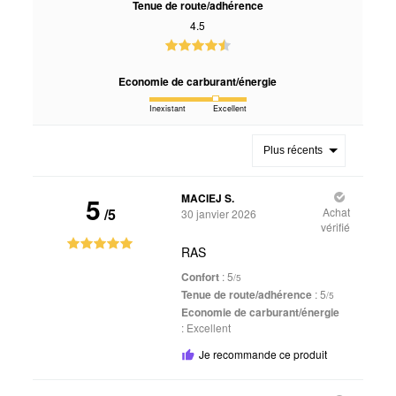
Tenue de route/adhérence
4.5
Economie de carburant/énergie
Inexistant
Excellent
Plus récents
5
MACIEJ S.
/5
Achat
30 janvier 2026
vérifié
RAS
Confort
: 5
/5
Tenue de route/adhérence
: 5
/5
Economie de carburant/énergie
:
Excellent
Je recommande ce produit