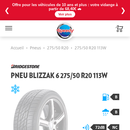
Offre pour les véhicules de 10 ans et plus : votre vidange à
❮
❯
partir de 68,40€ 🚗
Voir plus
Menu
Accueil
•
Pneus
•
275/50 R20
•
275/50 R20 113W
PNEU BLIZZAK 6 275/50 R20 113W
B
B
72dB
NC