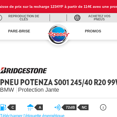
 baisse de prix sur la recharge 1234YF à partir de 114€ avec une pr
REPRODUCTION DE
ACHETEZ VOS
CLÉS
PNEUS
PARE-BRISE
PROMOS
PNEU POTENZA S001 245/40 R20 9
BMW
Protection Jante
C
A
72dB
NC
Télécharger l'étiquette énergétique