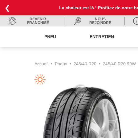
❮
La chaleur est là ! Profitez de notre
DEVENIR
NOUS
FRANCHISÉ
REJOINDRE
PNEU
ENTRETIEN
Accueil
•
Pneus
•
245/40 R20
•
245/40 R20 99W