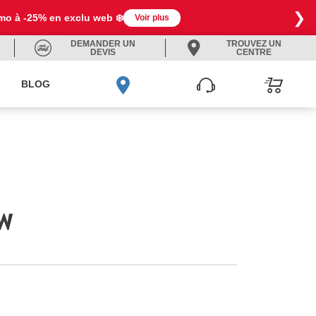
❯
omo à -25% en exclu web ❄️
Voir plus
DEMANDER UN
TROUVEZ UN
DEVIS
CENTRE
BLOG
9W