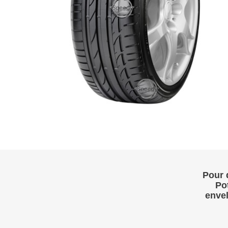
Pour 
Po
enve