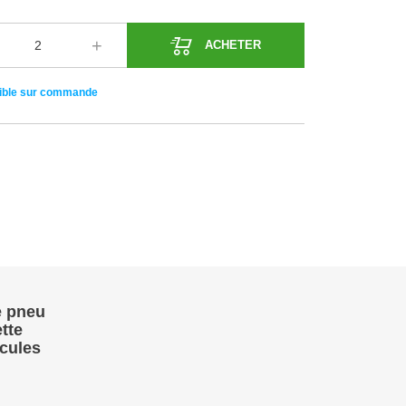
ACHETER
ible sur commande
e pneu
tte
cules