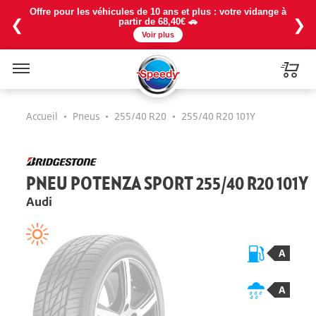
Offre pour les véhicules de 10 ans et plus : votre vidange à
❮
❯
partir de 68,40€ 🚗
Voir plus
Menu
Accueil
•
Pneus
•
255/40 R20
•
255/40 R20 101Y
PNEU POTENZA SPORT 255/40 R20 101Y
Audi
A
A