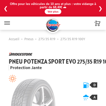
Offre pour les véhicules de 10 ans et plus : votre vidange à
❮
❯
partir de 68,40€ 🚗
Voir plus
Menu
Accueil
•
Pneus
•
275/35 R19
•
275/35 R19 100Y
PNEU POTENZA SPORT EVO 275/35 R19 
Protection Jante
D
A