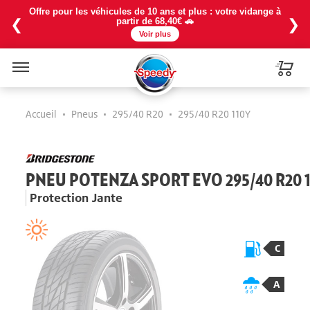
Offre pour les véhicules de 10 ans et plus : votre vidange à
❮
❯
partir de 68,40€ 🚗
Voir plus
Menu
Accueil
•
Pneus
•
295/40 R20
•
295/40 R20 110Y
PNEU POTENZA SPORT EVO 295/40 R20 
Protection Jante
C
A