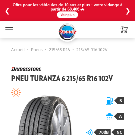
Offre pour les véhicules de 10 ans et plus : votre vidange à
❮
❯
partir de 68,40€ 🚗
Voir plus
Menu
Accueil
•
Pneus
•
215/65 R16
•
215/65 R16 102V
PNEU TURANZA 6 215/65 R16 102V
B
A
70dB
NC