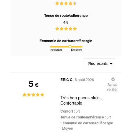
Tenue de route/adhérence
4.8
Economie de carburant/énergie
Inexistant
Excellent
Plus récents
5
ERIC C.
6 août 2026
/5
Achat
vérifié
Très bon pneus pluie ️.
Confortable
Confort
: 5
/5
Tenue de route/adhérence
: 5
/5
Economie de carburant/énergie
:
Moyen