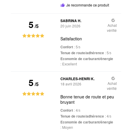
Je recommande ce produit
5
SABRINA H.
/5
Achat
20 juin 2026
vérifié
Satisfaction
Confort
: 5
/5
Tenue de route/adhérence
: 5
/5
Economie de carburant/énergie
:
Excellent
5
CHARLES-HENRI K.
/5
Achat
18 avril 2026
vérifié
Bonne tenue de route et peu
bruyant
Confort
: 4
/5
Tenue de route/adhérence
: 4
/5
Economie de carburant/énergie
:
Moyen