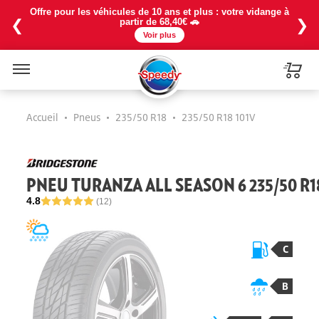
Offre pour les véhicules de 10 ans et plus : votre vidange à
❮
❯
partir de 68,40€ 🚗
Voir plus
Menu
Accueil
•
Pneus
•
235/50 R18
•
235/50 R18 101V
PNEU TURANZA ALL SEASON 6 235/50 R1
4.8
(12)
C
B