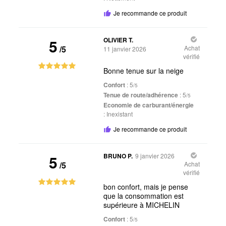
Je recommande ce produit
5
OLIVIER T.
/5
Achat
11 janvier 2026
vérifié
Bonne tenue sur la neige
Confort
: 5
/5
Tenue de route/adhérence
: 5
/5
Economie de carburant/énergie
:
Inexistant
Je recommande ce produit
5
BRUNO P.
9 janvier 2026
/5
Achat
vérifié
bon confort, mais je pense
que la consommation est
supérieure à MICHELIN
Confort
: 5
/5