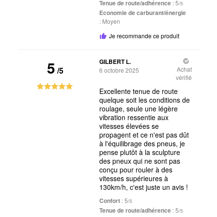
Tenue de route/adhérence
: 5
/5
Economie de carburant/énergie
:
Moyen
Je recommande ce produit
5
GILBERT L.
/5
Achat
6 octobre 2025
vérifié
Excellente tenue de route
quelque soit les conditions de
roulage, seule une légère
vibration ressentie aux
vitesses élevées se
propagent et ce n'est pas dût
à l'équilibrage des pneus, je
pense plutôt à la sculpture
des pneux qui ne sont pas
conçu pour rouler à des
vitesses supérieures à
130km/h, c'est juste un avis !
Confort
: 5
/5
Tenue de route/adhérence
: 5
/5