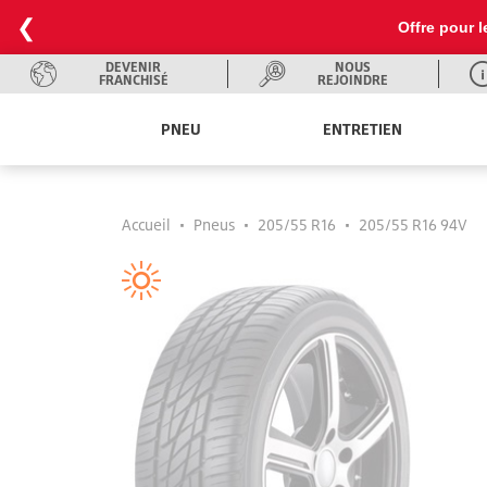
❮
Offre pour l
DEVENIR
NOUS
FRANCHISÉ
REJOINDRE
PNEU
ENTRETIEN
Accueil
•
Pneus
•
205/55 R16
•
205/55 R16 94V