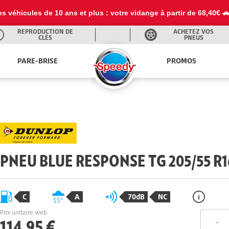
es véhicules de 10 ans et plus : votre vidange à partir de 68,40€ 
REPRODUCTION DE
ACHETEZ VOS
CLÉS
PNEUS
PARE-BRISE
PROMOS
PNEU BLUE RESPONSE TG 205/55 R1
C
A
70dB
NC
Prix unitaire web
114,95 €