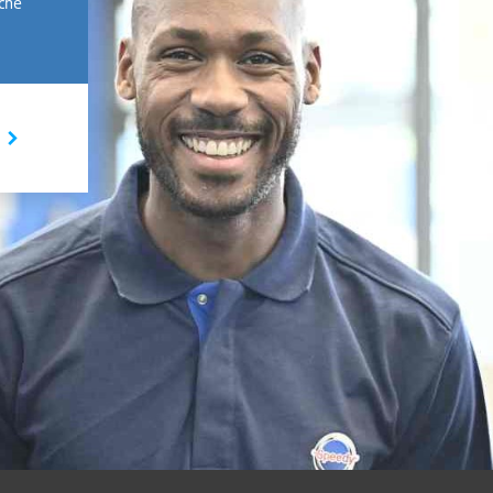
rche
I