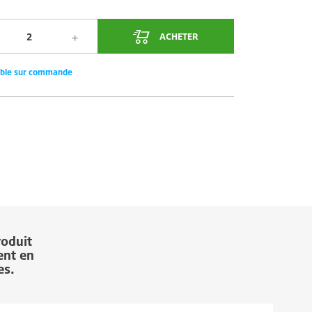
ACHETER
ible sur commande
roduit
ent en
es.