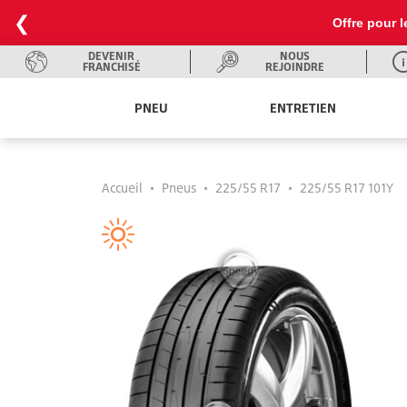
❮
Offre pour l
DEVENIR
NOUS
FRANCHISÉ
REJOINDRE
PNEU
ENTRETIEN
Accueil
•
Pneus
•
225/55 R17
•
225/55 R17 101Y