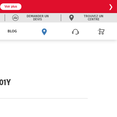
❯

Voir plus
DEMANDER UN
TROUVEZ UN
DEVIS
CENTRE
BLOG
01Y