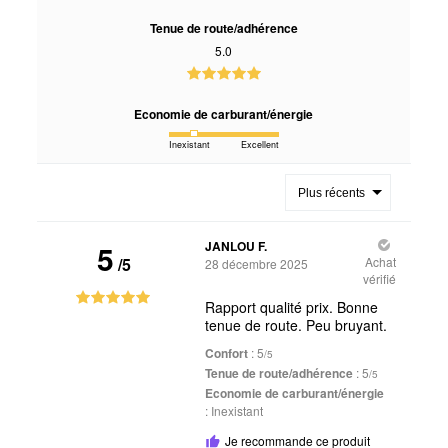
Tenue de route/adhérence
5.0
Economie de carburant/énergie
Inexistant
Excellent
Plus récents
5
JANLOU F.
/5
Achat
28 décembre 2025
vérifié
Rapport qualité prix. Bonne
tenue de route. Peu bruyant.
Confort
: 5
/5
Tenue de route/adhérence
: 5
/5
Economie de carburant/énergie
:
Inexistant
Je recommande ce produit