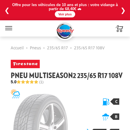
Offre pour les véhicules de 10 ans et plus : votre vidange à
❮
❯
partir de 68,40€ 🚗
Voir plus
Menu
Accueil
•
Pneus
•
235/65 R17
•
235/65 R17 108V
PNEU MULTISEASON2 235/65 R17 108V
5.0
(1)
C
B