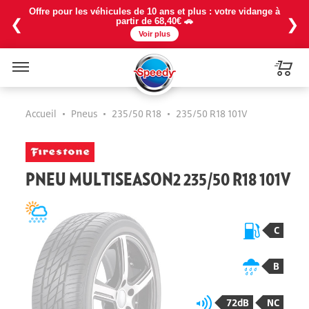
Offre pour les véhicules de 10 ans et plus : votre vidange à
❮
❯
partir de 68,40€ 🚗
Voir plus
Menu
Accueil
•
Pneus
•
235/50 R18
•
235/50 R18 101V
PNEU MULTISEASON2 235/50 R18 101V
C
B
72dB
NC