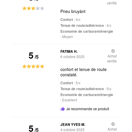
vérifié
Pneu bruyànt
Confort
: 4
/5
Tenue de route/adhérence
: 4
/5
Economie de carburant/énergie
:
Moyen
5
FATIMA H.
/5
Achat
6 octobre 2025
vérifié
confort et tenue de route
constaté.
Confort
: 5
/5
Tenue de route/adhérence
: 5
/5
Economie de carburant/énergie
:
Excellent
Je recommande ce produit
5
JEAN YVES M.
/5
Achat
4 octobre 2025