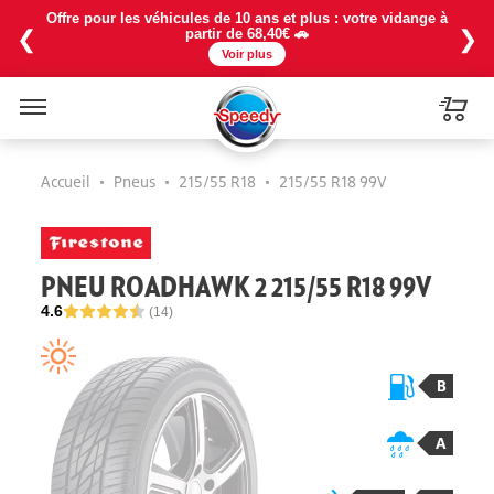
Offre pour les véhicules de 10 ans et plus : votre vidange à
❮
❯
partir de 68,40€ 🚗
Voir plus
Menu
Accueil
•
Pneus
•
215/55 R18
•
215/55 R18 99V
PNEU ROADHAWK 2 215/55 R18 99V
4.6
(14)
B
A