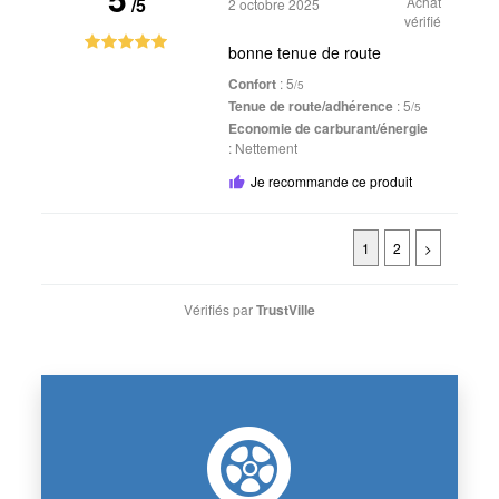
/5
Achat
2 octobre 2025
vérifié
bonne tenue de route
Confort
: 5
/5
Tenue de route/adhérence
: 5
/5
Economie de carburant/énergie
:
Nettement
Je recommande ce produit
1
2
>
Vérifiés par
TrustVille