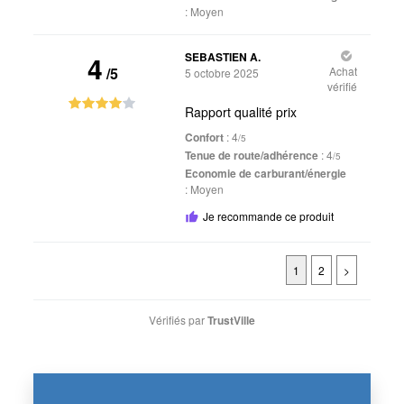
:
Moyen
4
SEBASTIEN A.
/5
Achat
5 octobre 2025
vérifié
Rapport qualité prix
Confort
: 4
/5
Tenue de route/adhérence
: 4
/5
Economie de carburant/énergie
:
Moyen
Je recommande ce produit
1
2
>
Vérifiés par
TrustVille