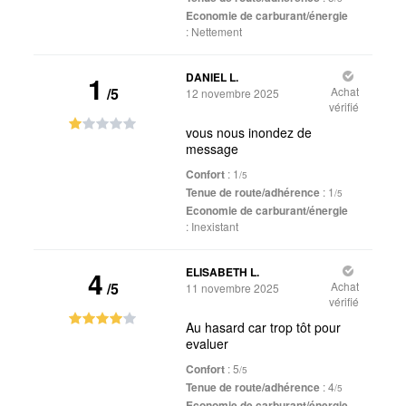
Economie de carburant/énergie
:
Nettement
1
DANIEL L.
/5
Achat
12 novembre 2025
vérifié
vous nous inondez de
message
Confort
: 1
/5
Tenue de route/adhérence
: 1
/5
Economie de carburant/énergie
:
Inexistant
4
ELISABETH L.
/5
Achat
11 novembre 2025
vérifié
Au hasard car trop tôt pour
evaluer
Confort
: 5
/5
Tenue de route/adhérence
: 4
/5
Economie de carburant/énergie