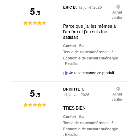
5
ERIC B.
12 juillet 2026
/5
Achat
vérifié
Parce que j’ai les mêmes à
l’arrière et j’en suis très
satisfait
Confort
: 5
/5
Tenue de route/adhérence
: 5
/5
Economie de carburant/énergie
:
Excellent
Je recommande ce produit
5
BRIGITTE T.
/5
Achat
11 janvier 2026
vérifié
TRES BIEN
Confort
: 5
/5
Tenue de route/adhérence
: 5
/5
Economie de carburant/énergie
:
Excellent