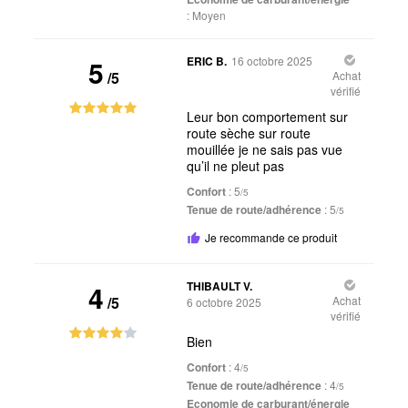
:
Moyen
5
ERIC B.
16 octobre 2025
/5
Achat
vérifié
Leur bon comportement sur
route sèche sur route
mouillée je ne sais pas vue
qu’il ne pleut pas
Confort
: 5
/5
Tenue de route/adhérence
: 5
/5
Je recommande ce produit
4
THIBAULT V.
/5
Achat
6 octobre 2025
vérifié
Bien
Confort
: 4
/5
Tenue de route/adhérence
: 4
/5
Economie de carburant/énergie