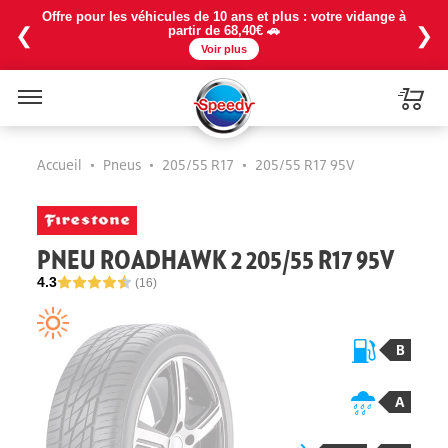
Offre pour les véhicules de 10 ans et plus : votre vidange à
❮
❯
partir de 68,40€ 🚗
Voir plus
Menu
Accueil
•
Pneus
•
205/55 R17
•
205/55 R17 95V
PNEU ROADHAWK 2 205/55 R17 95V
4.3
(16)
B
A