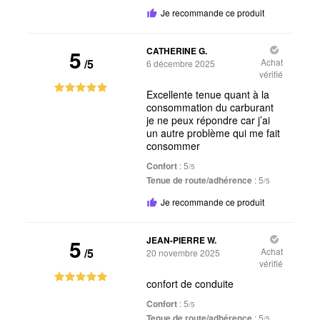
Je recommande ce produit
5
CATHERINE G.
/5
Achat
6 décembre 2025
vérifié
Excellente tenue quant à la
consommation du carburant
je ne peux répondre car j’ai
un autre problème qui me fait
consommer
Confort
: 5
/5
Tenue de route/adhérence
: 5
/5
Je recommande ce produit
5
JEAN-PIERRE W.
/5
Achat
20 novembre 2025
vérifié
confort de conduite
Confort
: 5
/5
Tenue de route/adhérence
: 5
/5