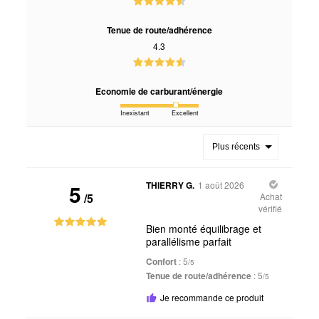
Tenue de route/adhérence
4.3
Economie de carburant/énergie
Inexistant
Excellent
Plus récents
5
THIERRY G.
1 août 2026
/5
Achat
vérifié
Bien monté équilibrage et
parallélisme parfait
Confort
: 5
/5
Tenue de route/adhérence
: 5
/5
Je recommande ce produit