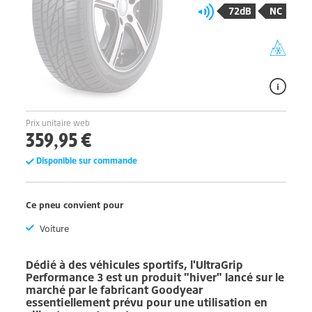
72dB
NC
Prix unitaire web
359,95 €
Disponible sur commande
Ce pneu convient pour
Voiture
Dédié à des véhicules sportifs, l'
UltraGrip
Performance 3
est un produit "hiver" lancé sur le
marché par le fabricant
Goodyear
essentiellement prévu pour une utilisation en