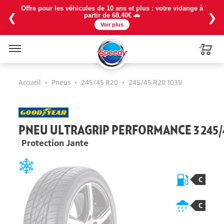
Offre pour les véhicules de 10 ans et plus : votre vidange à
❮
❯
partir de 68,40€ 🚗
Voir plus
Menu
Accueil
•
Pneus
•
245/45 R20
•
245/45 R20 103V
PNEU ULTRAGRIP PERFORMANCE 3 245/4
Protection Jante
C
C