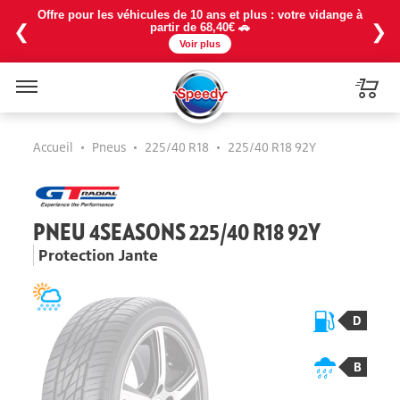
Offre pour les véhicules de 10 ans et plus : votre vidange à
❮
❯
partir de 68,40€ 🚗
Voir plus
Menu
Accueil
•
Pneus
•
225/40 R18
•
225/40 R18 92Y
PNEU 4SEASONS 225/40 R18 92Y
Protection Jante
D
B