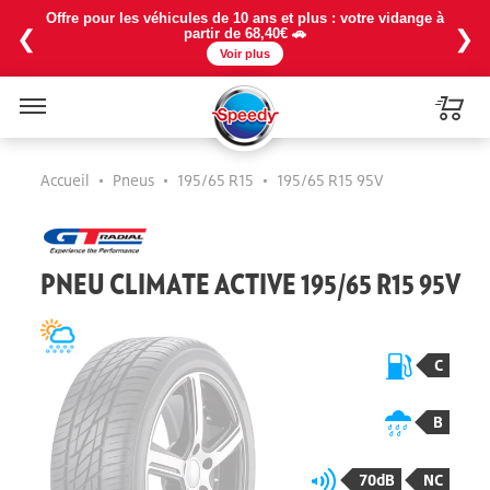
Offre pour les véhicules de 10 ans et plus : votre vidange à
❮
❯
partir de 68,40€ 🚗
Voir plus
Menu
Accueil
•
Pneus
•
195/65 R15
•
195/65 R15 95V
PNEU CLIMATE ACTIVE 195/65 R15 95V
C
B
70dB
NC