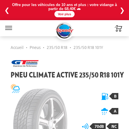
Offre pour les véhicules de 10 ans et plus : votre vidange à
❮
❯
partir de 68,40€ 🚗
Voir plus
Menu
Accueil
•
Pneus
•
235/50 R18
•
235/50 R18 101Y
PNEU CLIMATE ACTIVE 235/50 R18 101Y
B
A
70dB
NC