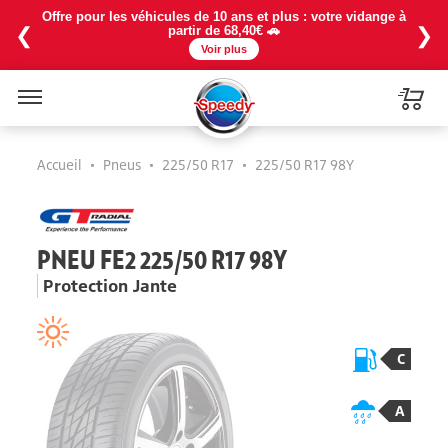
Offre pour les véhicules de 10 ans et plus : votre vidange à
❮
❯
partir de 68,40€ 🚗
Voir plus
Menu
Accueil
•
Pneus
•
225/50 R17
•
225/50 R17 98Y
PNEU FE2 225/50 R17 98Y
Protection Jante
C
A