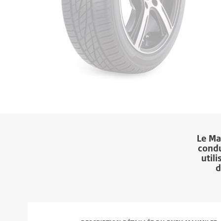
Le
Ma
condu
util
d