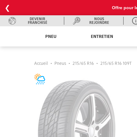
❮
Offre pour l
DEVENIR
NOUS
FRANCHISÉ
REJOINDRE
PNEU
ENTRETIEN
Accueil
•
Pneus
•
215/65 R16
•
215/65 R16 109T