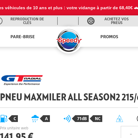
es véhicules de 10 ans et plus : votre vidange à partir de 68,40€ 
REPRODUCTION DE
ACHETEZ VOS
CLÉS
PNEUS
PARE-BRISE
PROMOS
PNEU MAXMILER ALL SEASON2 215/6
C
A
71dB
NC
Prix unitaire web
141,95 €