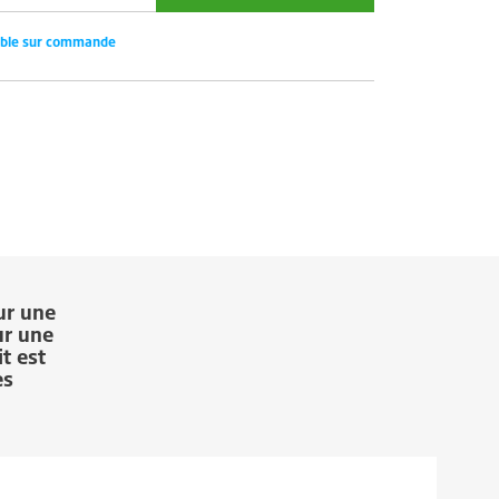
ible sur commande
ur une
ur une
t est
es