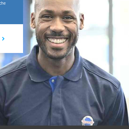
rche
I