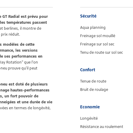
Sécurité
e GT Radial est prévu pour
 les températures passent
Aqua planning
et berlines, il montre de
prix réduit.
Freinage sol mouillé
Freinage sur sol sec
s modèles de cette
ormance, les versions
Tenu de route sur sol sec
de ses performances en
Way Rotation" que l'on
pneu prouve qu'il peut
Confort
Tenue de route
pneu est doté de plusieurs
Bruit de roulage
einage hautes-performances
s, un fort pouvoir de
 enneigées et une durée de vie
Economie
evées en termes de longévité,
Longévité
Résistance au roulement