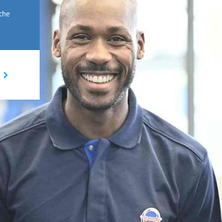
rche
I