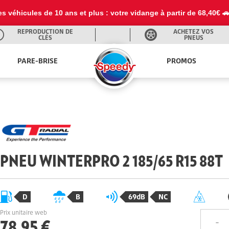
es véhicules de 10 ans et plus : votre vidange à partir de 68,40€ 
REPRODUCTION DE
ACHETEZ VOS
CLÉS
PNEUS
PARE-BRISE
PROMOS
PNEU WINTERPRO 2 185/65 R15 88T
D
B
69dB
NC
Prix unitaire web
78,95 €