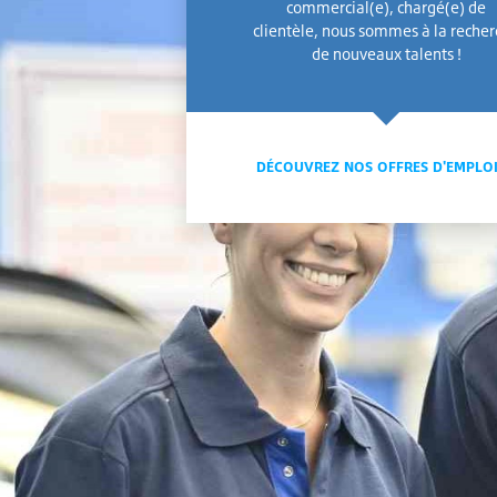
commercial(e), chargé(e) de
clientèle, nous sommes à la reche
de nouveaux talents !
DÉCOUVREZ NOS OFFRES D'EMPLO