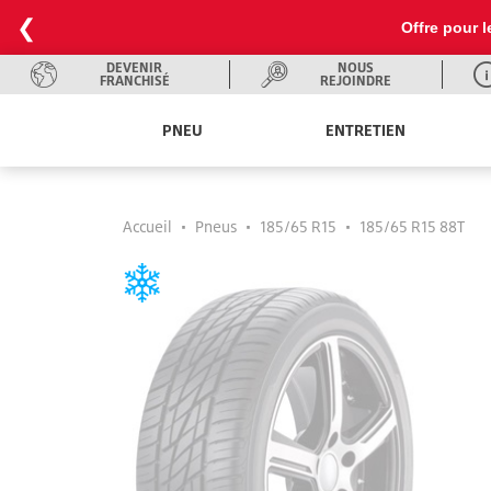
❮
Offre pour l
DEVENIR
NOUS
FRANCHISÉ
REJOINDRE
PNEU
ENTRETIEN
Accueil
•
Pneus
•
185/65 R15
•
185/65 R15 88T