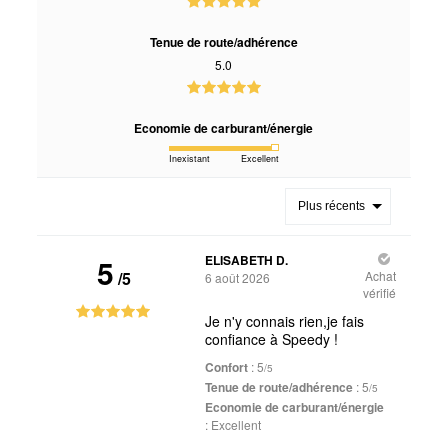
Tenue de route/adhérence
5.0
Economie de carburant/énergie
Inexistant
Excellent
Plus récents
5
ELISABETH D.
/5
Achat
6 août 2026
vérifié
Je n'y connais rien,je fais
confiance à Speedy !
Confort
: 5
/5
Tenue de route/adhérence
: 5
/5
Economie de carburant/énergie
:
Excellent