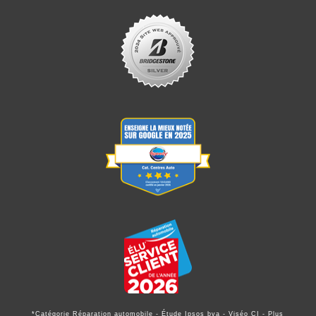
*Catégorie Réparation automobile - Étude Ipsos bva - Viséo CI - Plus