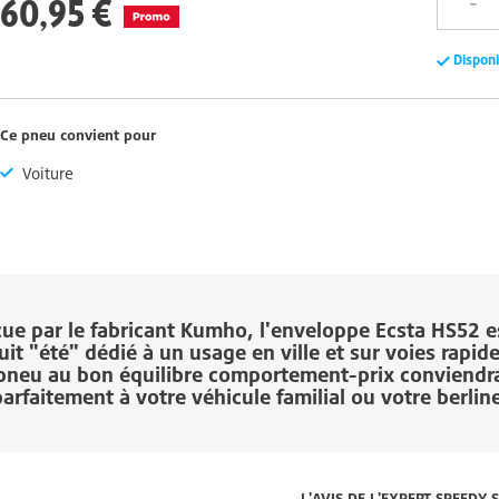
60,95 €
Dispon
Ce pneu convient pour
Voiture
ue par le fabricant
Kumho
, l'enveloppe
Ecsta HS52
e
it "été" dédié à un usage en ville et sur voies rapid
pneu au bon équilibre comportement-prix conviendr
arfaitement à votre véhicule familial ou votre berlin
L'AVIS DE L'EXPERT SPEEDY 