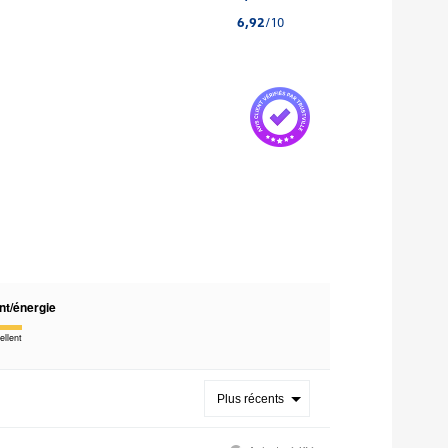
6,92
/10
nt/énergie
ellent
Plus récents