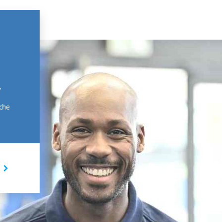
,
rche
I