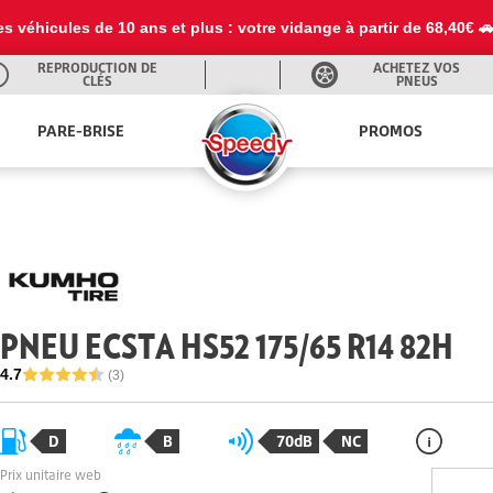
es véhicules de 10 ans et plus : votre vidange à partir de 68,40€ 
REPRODUCTION DE
ACHETEZ VOS
CLÉS
PNEUS
PARE-BRISE
PROMOS
PNEU ECSTA HS52 175/65 R14 82H
4.7
(3)
D
B
70dB
NC
Prix unitaire web