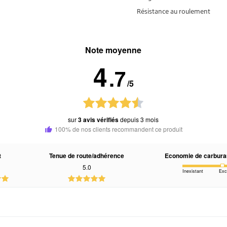
Résistance au roulement
Note moyenne
4
.7
/5
sur
3 avis vérifiés
depuis 3 mois
100% de nos clients recommandent ce produit
t
Tenue de route/adhérence
Economie de carbura
5.0
Inexistant
Exc