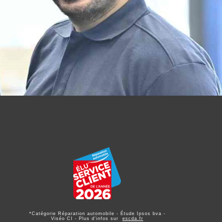
*Catégorie Réparation automobile - Étude Ipsos bva -
Viséo CI - Plus d'infos sur
escda.fr