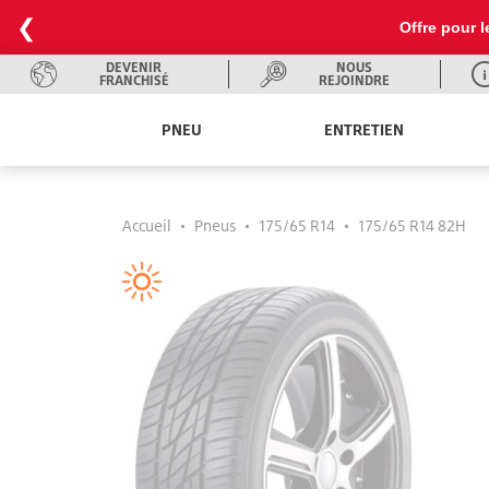
❮
Offre pour l
DEVENIR
NOUS
FRANCHISÉ
REJOINDRE
PNEU
ENTRETIEN
Accueil
•
Pneus
•
175/65 R14
•
175/65 R14 82H