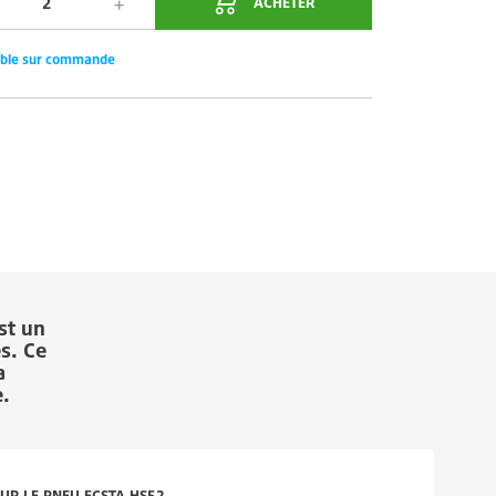
ACHETER
ible sur commande
st un
es. Ce
a
e.
SUR LE PNEU ECSTA HS52