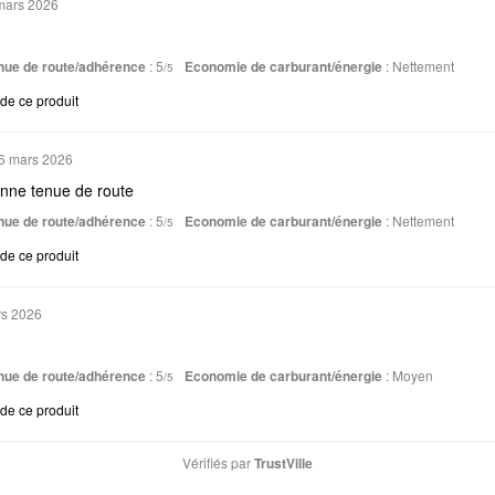
mars 2026
nue de route/adhérence
: 5
Economie de carburant/énergie
:
Nettement
/5
e ce produit
6 mars 2026
onne tenue de route
nue de route/adhérence
: 5
Economie de carburant/énergie
:
Nettement
/5
e ce produit
rs 2026
nue de route/adhérence
: 5
Economie de carburant/énergie
:
Moyen
/5
e ce produit
Vérifiés par
TrustVille