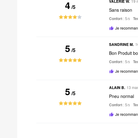
4
VALERIE W.
19 
/5
Sans raison
Confort
: 5
Te
/5
Je recommand
5
SANDRINE M.
1
/5
Bon Produit b
Confort
: 5
Te
/5
Je recommand
5
ALAIN B.
13 ma
/5
Pneu normal
Confort
: 5
Te
/5
Je recommand