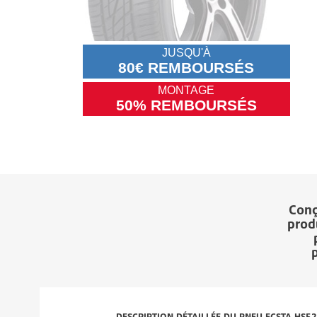
JUSQU'À
80€ REMBOURSÉS
MONTAGE
50% REMBOURSÉS
Conç
produ
p
DESCRIPTION DÉTAILLÉE DU PNEU ECSTA HS52