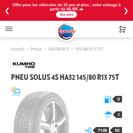
Offre pour les véhicules de 10 ans et plus : votre vidange à
❮
❯
partir de 68,40€ 🚗
Voir plus
Menu
Accueil
•
Pneus
•
145/80 R13
•
145/80 R13 75T
PNEU SOLUS 4S HA32 145/80 R13 75T
D
C
71dB
NC