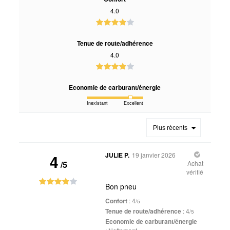
4.0
Tenue de route/adhérence
4.0
Economie de carburant/énergie
Inexistant
Excellent
Plus récents
4
JULIE P.
19 janvier 2026
/5
Achat
vérifié
Bon pneu
Confort
: 4
/5
Tenue de route/adhérence
: 4
/5
Economie de carburant/énergie