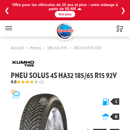
Offre pour les véhicules de 10 ans et plus : votre vidange à
❮
❯
partir de 68,40€ 🚗
Voir plus
Menu
Accueil
•
Pneus
•
185/65 R15
•
185/65 R15 92V
PNEU SOLUS 4S HA32 185/65 R15 92V
4.0
(1)
C
B