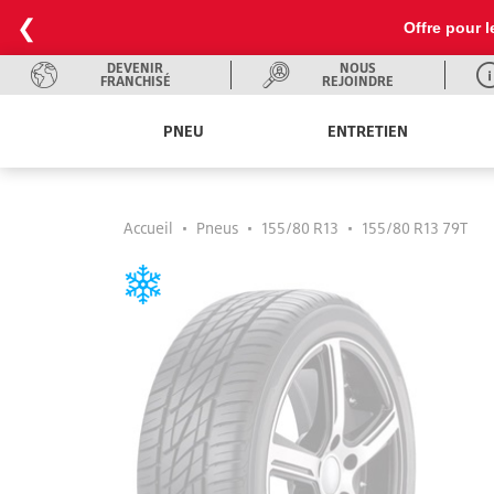
❮
Offre pour l
DEVENIR
NOUS
FRANCHISÉ
REJOINDRE
PNEU
ENTRETIEN
Accueil
•
Pneus
•
155/80 R13
•
155/80 R13 79T