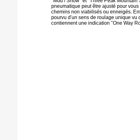
"Mud / Snow" et "Three Peak Mountain 
pneumatique peut être ajusté pour vous
chemins non viabilisés ou enneigés. Enfi
pourvu d'un sens de roulage unique vu 
contiennent une indication "One Way Rota