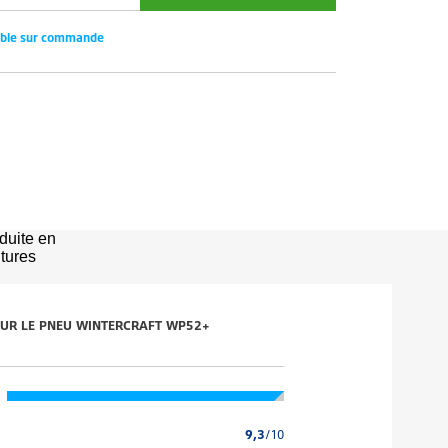
ible sur commande
duite en
itures
 SUR LE PNEU WINTERCRAFT WP52+
9,3
/10