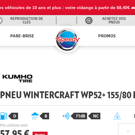
es véhicules de 10 ans et plus : votre vidange à partir de 68,40€ 
REPRODUCTION DE
ACHETEZ VOS
CLÉS
PNEUS
PARE-BRISE
PROMOS
PNEU WINTERCRAFT WP52+ 155/80 R
D
B
71dB
NC
Prix unitaire web
57,95 €