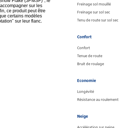
Snow Flake (3PMSF)", le
Freinage sol mouillé
 accompagner sur les
n, ce produit peut être
Freinage sur sol sec
que certains modèles
Tenu de route sur sol sec
tion" sur leur flanc.
Confort
Confort
Tenue de route
Bruit de roulage
Economie
Longévité
Résistance au roulement
Neige
Accélération sur neige