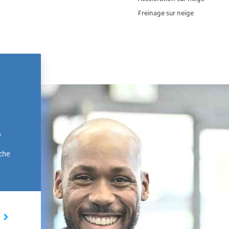
Freinage sur neige
,
rche
I