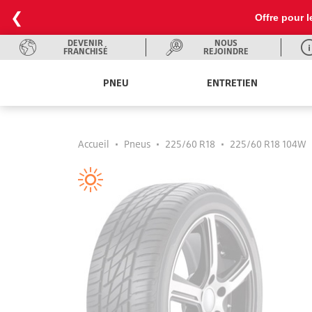
❮
Offre pour l
DEVENIR
NOUS
FRANCHISÉ
REJOINDRE
PNEU
ENTRETIEN
Accueil
•
Pneus
•
225/60 R18
•
225/60 R18 104W