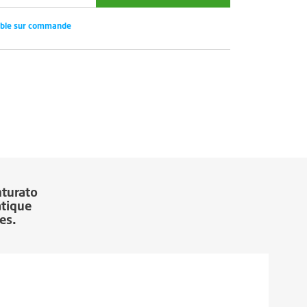
ible sur commande
nturato
atique
es.