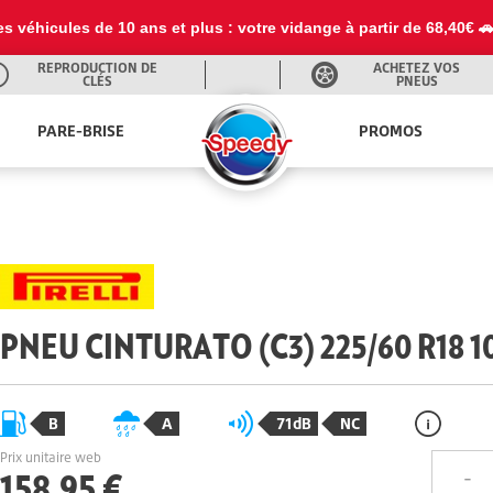
es véhicules de 10 ans et plus : votre vidange à partir de 68,40€ 
REPRODUCTION DE
ACHETEZ VOS
CLÉS
PNEUS
PARE-BRISE
PROMOS
PNEU CINTURATO (C3) 225/60 R18 
B
A
71dB
NC
Prix unitaire web
158,95 €