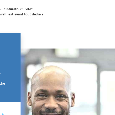
eu Cinturato P3 "été"
relli est avant tout dédié à
,
rche
I