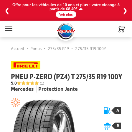
Offre pour les véhicules de 10 ans et plus : votre vidange à
❮
❯
partir de 68,40€ 🚗
Voir plus
Menu
Accueil
•
Pneus
•
275/35 R19
•
275/35 R19 100Y
PNEU P-ZERO (PZ4) T 275/35 R19 100Y
5.0
(1)
Mercedes
Protection Jante
A
B