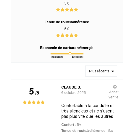
5.0
Tenue de route/adhérence
5.0
Economie de carburant/énergie
Inexistant
Excellent
Plus récents
5
CLAUDE B.
/5
Achat
6 octobre 2025
vérifié
Confortable à la conduite et
très silencieux et ne s’usent
pas plus vite que les autres
Confort
: 5
/5
Tenue de route/adhérence
: 5
/5