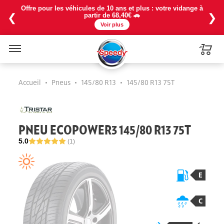
Offre pour les véhicules de 10 ans et plus : votre vidange à
❮
❯
partir de 68,40€ 🚗
Voir plus
Menu
Accueil
•
Pneus
•
145/80 R13
•
145/80 R13 75T
PNEU ECOPOWER3 145/80 R13 75T
5.0
(1)
E
C