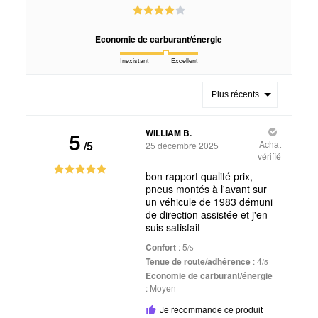
Economie de carburant/énergie
Inexistant
Excellent
Plus récents
5
WILLIAM B.
/5
Achat
25 décembre 2025
vérifié
bon rapport qualité prix,
pneus montés à l'avant sur
un véhicule de 1983 démuni
de direction assistée et j'en
suis satisfait
Confort
: 5
/5
Tenue de route/adhérence
: 4
/5
Economie de carburant/énergie
:
Moyen
Je recommande ce produit