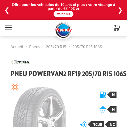
Offre pour les véhicules de 10 ans et plus : votre vidange à
❮
❯
partir de 68,40€ 🚗
Voir plus
Menu
Accueil
•
Pneus
•
205/70 R15
•
205/70 R15 106S
PNEU POWERVAN2 RF19 205/70 R15 106S
N
N
NCdB
NC