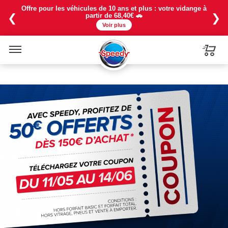
Offre pour les véhicules de 10 ans et plus : votre vidange à
❮
❯
partir de 68,40€ 🚗
Voir plus
Menu