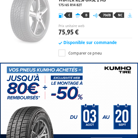
WINTER RESPONSE 2 MS
175/65 R14 82
T
C
B
70dB
NC
Prix unitaire web
75,95 €
Disponible sur commande
Comparer ce pneu