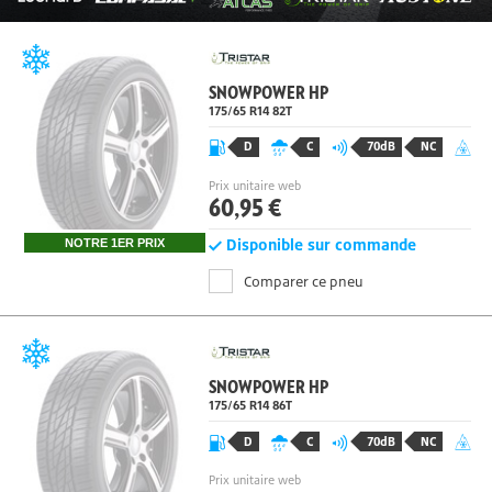
SNOWPOWER HP
175/65 R14 82
T
D
C
70dB
NC
Prix unitaire web
60,95 €
Disponible sur commande
NOTRE 1ER PRIX
Comparer ce pneu
SNOWPOWER HP
175/65 R14
86
T
D
C
70dB
NC