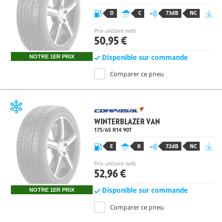
175/65 R14
90
T
D
C
73dB
NC
Prix unitaire web
50,95 €
Disponible sur commande
NOTRE 1ER PRIX
Comparer ce pneu
WINTERBLAZER VAN
175/65 R14
90
T
E
B
72dB
NC
Prix unitaire web
52,96 €
Disponible sur commande
NOTRE 1ER PRIX
Comparer ce pneu