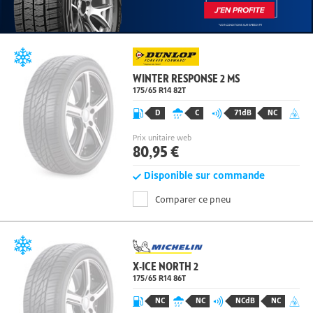
WINTER RESPONSE 2 MS
175/65 R14 82
T
D
C
71dB
NC
Prix unitaire web
80,95 €
Disponible sur commande
Comparer ce pneu
X-ICE NORTH 2
175/65 R14
86
T
NC
NC
NCdB
NC