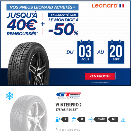
WINTERPRO 2
175/65 R14 82
T
E
B
69dB
NC