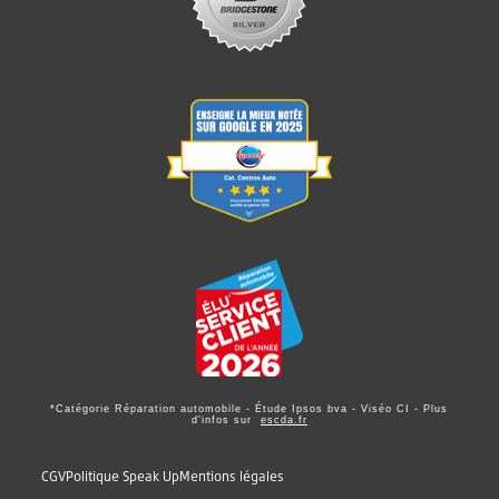
*Catégorie Réparation automobile - Étude Ipsos bva - Viséo CI - Plus
d'infos sur
escda.fr
CGV
Politique Speak Up
Mentions légales