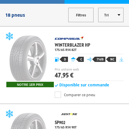
MODIFIER
18 pneus
Filtres
WINTERBLAZER HP
175/65 R14 82
T
D
C
71dB
NC
Prix unitaire web
47,95 €
Disponible sur commande
NOTRE 1ER PRIX
Comparer ce pneu
SP902