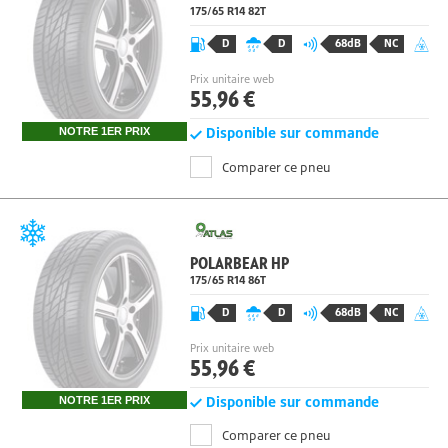
POLARBEAR HP
175/65 R14 82
T
D
D
68dB
NC
Prix unitaire web
55,96 €
Disponible sur commande
NOTRE 1ER PRIX
Comparer ce pneu
POLARBEAR HP
175/65 R14
86
T
D
D
68dB
NC
Prix unitaire web
55,96 €
Disponible sur commande
NOTRE 1ER PRIX