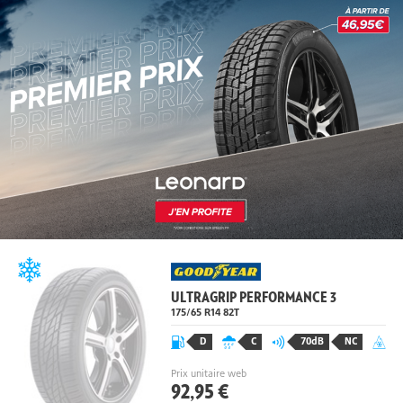
ULTRAGRIP PERFORMANCE 3
175/65 R14 82
T
D
C
70dB
NC
Prix unitaire web
92,95 €