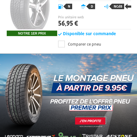
175/65 R14
86
T
N
D
NCdB
Prix unitaire web
56,95 €
Disponible sur commande
NOTRE 1ER PRIX
Comparer ce pneu