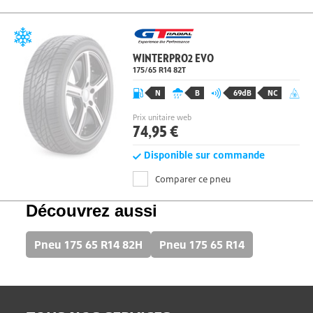
Comparer ce pneu
WINTERPRO2 EVO
175/65 R14 82
T
N
B
69dB
NC
Prix unitaire web
74,95 €
Disponible sur commande
Comparer ce pneu
Découvrez aussi
Pneu 175 65 R14 82H
Pneu 175 65 R14