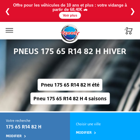
La chaleur est là ! Profitez de notre baisse de prix sur la
recharge 1234YF à partir de 114€ avec une promo à -25% en
❮
❯
exclu web ❄️
Voir plus
Menu
PNEUS 175 65 R14 82 H HIVER
Pneu 175 65 R14 82 H été
Pneu 175 65 R14 82 H 4 saisons
Votre recherche
Choisir une ville
175 65 R14 82 H
MODIFIER