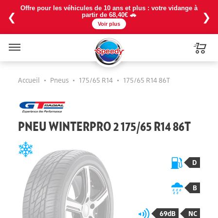
Offre pour les véhicules de 10 ans et plus : votre vidange à
❮
❯
partir de 68,40€ 🚗
Voir plus
Menu
Accueil
•
Pneus
•
175/65 R14
•
175/65 R14 86T
PNEU WINTERPRO 2 175/65 R14 86T
D
B
69dB
NC