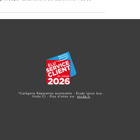
*Catégorie Réparation automobile - Étude Ipsos bva -
Viséo CI - Plus d'infos sur
escda.fr