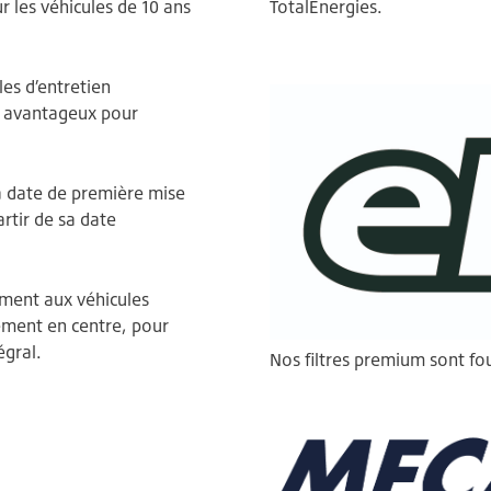
r les véhicules de 10 ans
TotalEnergies.
les d’entretien
if avantageux pour
sa date de première mise
artir de sa date
ment aux véhicules
uement en centre, pour
égral.
Nos filtres premium sont fou