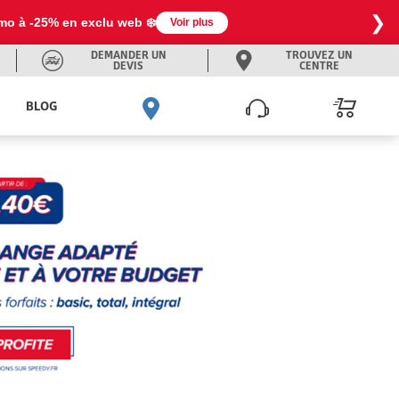
❯
omo à -25% en exclu web ❄️
Voir plus
DEMANDER UN
TROUVEZ UN
DEVIS
CENTRE
BLOG