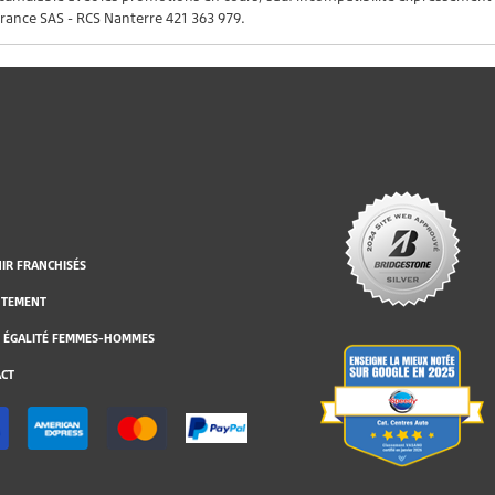
rance SAS - RCS Nanterre 421 363 979.
IR FRANCHISÉS
UTEMENT
 ÉGALITÉ FEMMES-HOMMES
CT