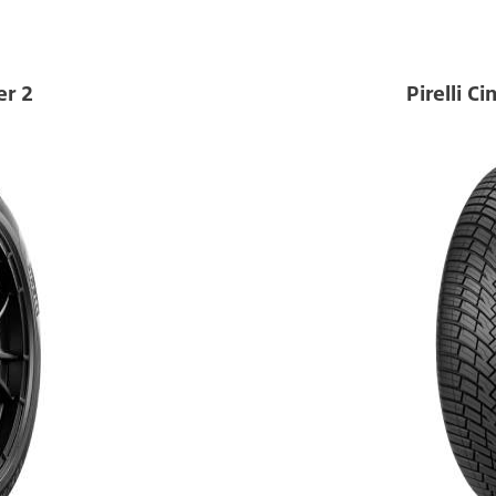
er 2
Pirelli C