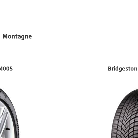
i Montagne
LM005
Bridgeston