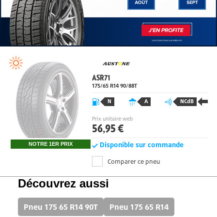
ASR71
175/65 R14
90/88
T
N
A
NCdB
Prix unitaire web
56,95 €
Disponible sur commande
NOTRE 1ER PRIX
Comparer ce pneu
Découvrez aussi
Pneu 175 65 R14 90T
Pneu 175 65 R14