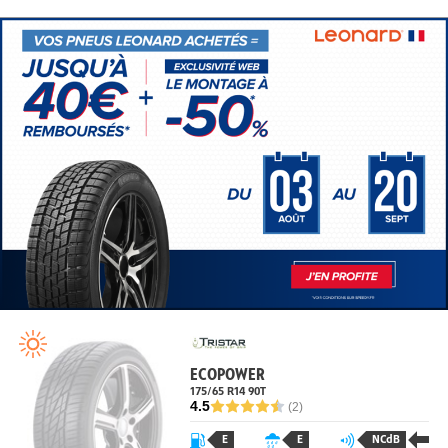
ECOPOWER
175/65 R14 90T
4.5
(2)
E
E
NCdB