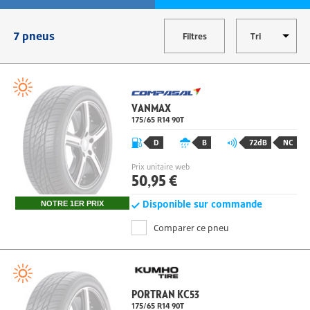
7 pneus
Filtres
VANMAX
175/65 R14 90T
D
B
72dB
NC
Prix unitaire web
50,95 €
Disponible sur commande
NOTRE 1ER PRIX
Comparer ce pneu
PORTRAN KC53
175/65 R14 90T