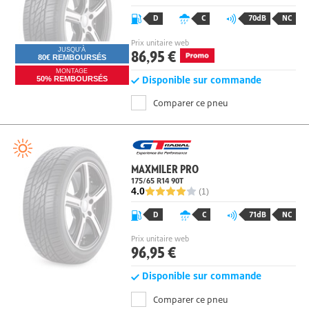
D
C
70dB
NC
Prix unitaire web
86,95 €
JUSQU'À
80€ REMBOURSÉS
MONTAGE
Disponible sur commande
50% REMBOURSÉS
Comparer ce pneu
MAXMILER PRO
175/65 R14 90T
4.0
(1)
D
C
71dB
NC
Prix unitaire web
96,95 €
Disponible sur commande
Comparer ce pneu