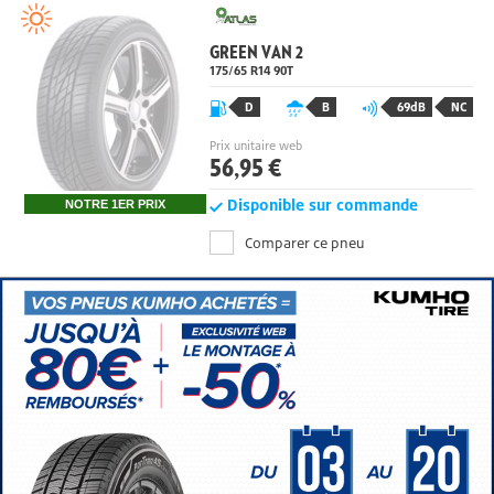
GREEN VAN 2
175/65 R14 90T
D
B
69dB
NC
Prix unitaire web
56,95 €
Disponible sur commande
NOTRE 1ER PRIX
Comparer ce pneu