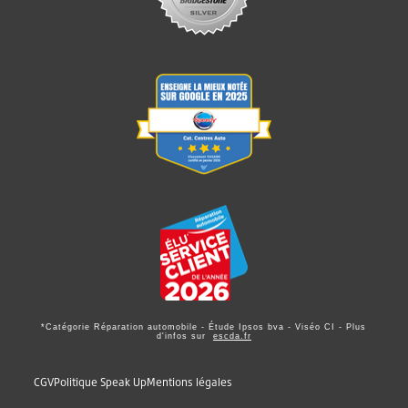
*Catégorie Réparation automobile - Étude Ipsos bva - Viséo CI - Plus
d'infos sur
escda.fr
CGV
Politique Speak Up
Mentions légales