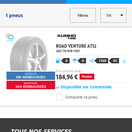
1 pneus
Filtres
ROAD VENTURE AT52
265/70 R18 116T
D
D
73dB
NC
Prix unitaire web
184,96 €
JUSQU'À
80€ REMBOURSÉS
MONTAGE
Disponible sur commande
50% REMBOURSÉS
Comparer ce pneu
TOUS NOS SERVICES