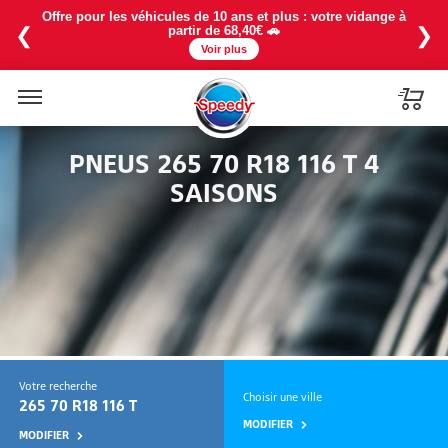
Offre pour les véhicules de 10 ans et plus : votre vidange à
❮
❯
partir de 68,40€ 🚗
Voir plus
Menu
PNEUS 265 70 R18 116 T 4
SAISONS
Votre recherche
Choisir une ville
265 70 R18 116 T
MODIFIER
MODIFIER