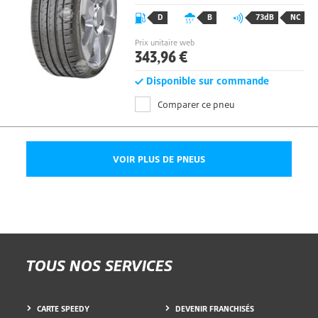
Protection Jante
D
B
73dB
NC
Prix unitaire web
343,96 €
Disponible sur commande
Comparer ce pneu
VOIR PLUS DE PNEUS
TOUS NOS SERVICES