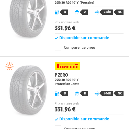
P ZERO
295/30 R20
101
Y
(Porsche)
D
A
74dB
NC
Prix unitaire web
331,96 €
Disponible sur commande
Comparer ce pneu
P ZERO
295/30 R20
101
Y
Protection Jante
D
B
74dB
NC
Prix unitaire web
331,96 €
Disponible sur commande