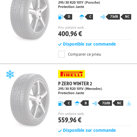
SPORT MAXX RACE 2
295/30 R20
101
Y
(Porsche)
Protection Jante
D
C
73dB
NC
Prix unitaire web
400,96 €
Disponible sur commande
Comparer ce pneu
P ZERO WINTER 2
295/30 R20
101
V
(Mercedes)
Protection Jante
C
B
72dB
NC
Prix unitaire web
559,96 €
Disponible sur commande