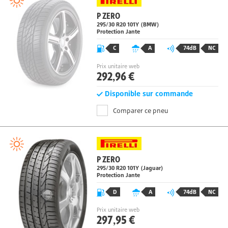
P ZERO
295/30 R20
101
Y
(BMW)
Protection Jante
C
A
74dB
NC
Prix unitaire web
292,96 €
Disponible sur commande
Comparer ce pneu
P ZERO
295/30 R20
101
Y
(Jaguar)
Protection Jante
D
A
74dB
NC
Prix unitaire web
297,95 €