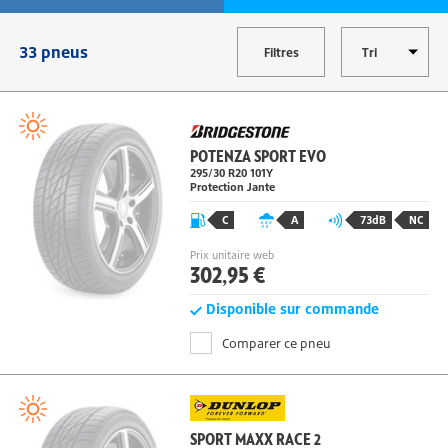
MODIFIER
33 pneus
Filtres
POTENZA SPORT EVO
295/30 R20
101
Y
Protection Jante
C
A
73dB
NC
Prix unitaire web
302,95 €
Disponible sur commande
Comparer ce pneu