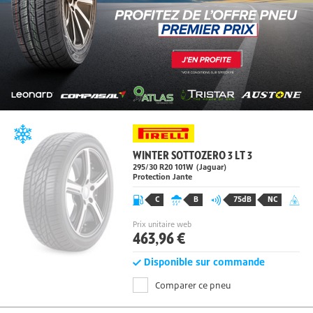
WINTER SOTTOZERO 3 LT 3
295/30 R20
101
W
(Jaguar)
Protection Jante
C
B
75dB
NC
Prix unitaire web
463,96 €
Disponible sur commande
Comparer ce pneu