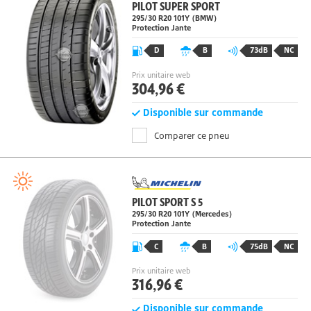
PILOT SUPER SPORT
295/30 R20
101
Y
(BMW)
Protection Jante
D
B
73dB
NC
Prix unitaire web
304,96 €
Disponible sur commande
Comparer ce pneu
PILOT SPORT S 5
295/30 R20
101
Y
(Mercedes)
Protection Jante
C
B
75dB
NC
Prix unitaire web
316,96 €