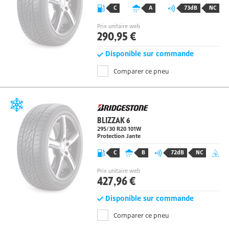
C
A
73dB
NC
Prix unitaire web
290,95 €
Disponible sur commande
Comparer ce pneu
BLIZZAK 6
295/30 R20
101
W
Protection Jante
C
B
72dB
NC
Prix unitaire web
427,96 €
Disponible sur commande
Comparer ce pneu