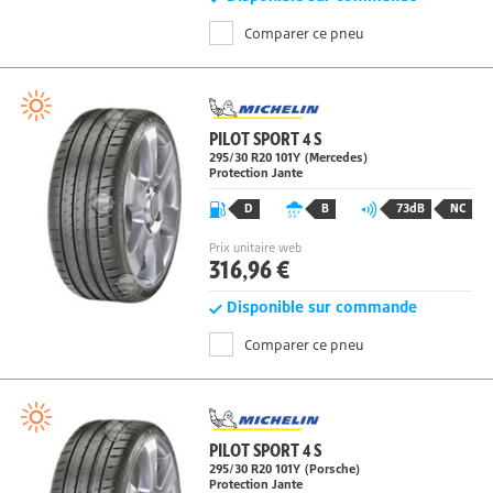
Disponible sur commande
Comparer ce pneu
PILOT SPORT 4 S
295/30 R20
101
Y
(Mercedes)
Protection Jante
D
B
73dB
NC
Prix unitaire web
316,96 €
Disponible sur commande
Comparer ce pneu
PILOT SPORT 4 S
295/30 R20
101
Y
(Porsche)