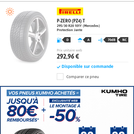
P-ZERO (PZ4) T
295/30 R20
101
Y
(Mercedes)
Protection Jante
D
A
70dB
NC
Prix unitaire web
292,96 €
Disponible sur commande
Comparer ce pneu