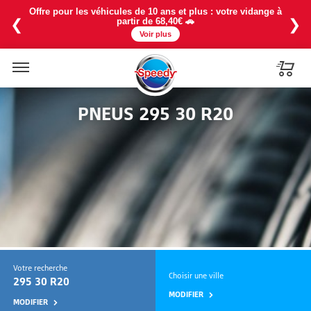
La chaleur est là ! Profitez de notre baisse de prix sur la
recharge 1234YF à partir de 114€ avec une promo à -25% en
❮
❯
exclu web ❄️
Voir plus
Menu
PNEUS 295 30 R20
Votre recherche
Choisir une ville
295 30 R20
MODIFIER