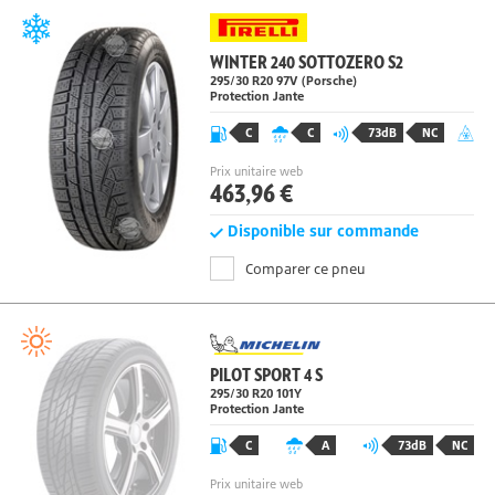
WINTER 240 SOTTOZERO S2
295/30 R20
97
V
(Porsche)
Protection Jante
C
C
73dB
NC
Prix unitaire web
463,96 €
Disponible sur commande
Comparer ce pneu
PILOT SPORT 4 S
295/30 R20
101
Y
Protection Jante
C
A
73dB
NC