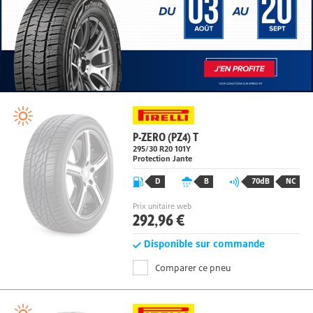
P-ZERO (PZ4) T
295/30 R20
101
Y
Protection Jante
D
B
70dB
NC
Prix unitaire web
292,96 €
Disponible sur commande
Comparer ce pneu