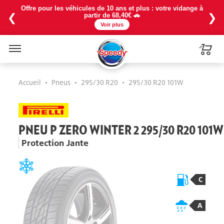
Offre pour les véhicules de 10 ans et plus : votre vidange à
❮
❯
partir de 68,40€ 🚗
Voir plus
Menu
Accueil
•
Pneus
•
295/30 R20
•
295/30 R20 101W
PNEU P ZERO WINTER 2 295/30 R20 101W
Protection Jante
C
A