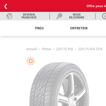
❮
Offre pour l
DEVENIR
NOUS
FRANCHISÉ
REJOINDRE
PNEU
ENTRETIEN
Accueil
•
Pneus
•
225/75 R16
•
225/75 R16 121S