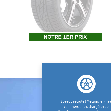
NOTRE 1ER PRIX
Speedy recrute ! Mécanicien(ne)
commercial(e), chargé(e) de