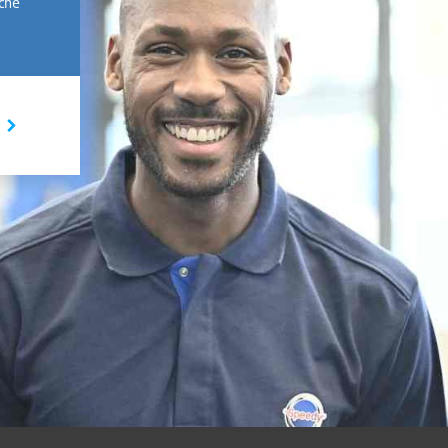
rche
I