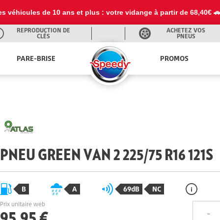
es véhicules de 10 ans et plus : votre vidange à partir de 68,40€ 
REPRODUCTION DE
ACHETEZ VOS
CLÉS
PNEUS
PARE-BRISE
PROMOS
PNEU GREEN VAN 2 225/75 R16 121S
B
A
69dB
NC
Prix unitaire web
95,95 €