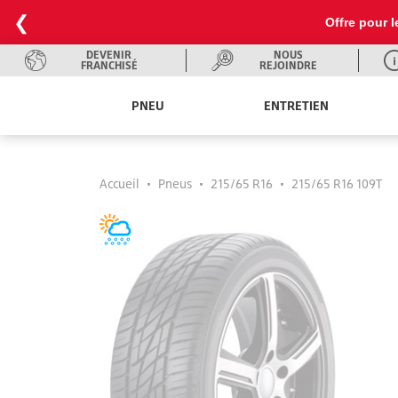
❮
Offre pour l
DEVENIR
NOUS
FRANCHISÉ
REJOINDRE
PNEU
ENTRETIEN
Accueil
•
Pneus
•
215/65 R16
•
215/65 R16 109T