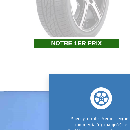
NOTRE 1ER PRIX
Speedy recrute ! Mécanicien(ne)
commercial(e), chargé(e) de