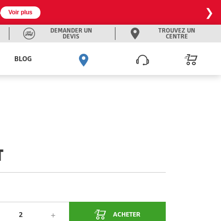
❯

Voir plus
DEMANDER UN
TROUVEZ UN
DEVIS
CENTRE
BLOG
T
ACHETER