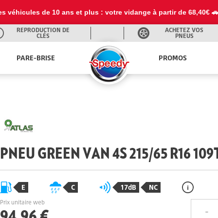
es véhicules de 10 ans et plus : votre vidange à partir de 68,40€ 
REPRODUCTION DE
ACHETEZ VOS
CLÉS
PNEUS
PARE-BRISE
PROMOS
PNEU GREEN VAN 4S 215/65 R16 109
E
C
17dB
NC
Prix unitaire web
94,96 €