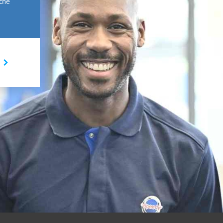
rche
I