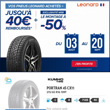
PORTRAN 4S CX11
215/65 R16
109
T
C
B
71dB
NC