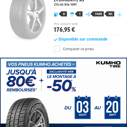
ECONODRIVE AS
215/65 R16
109
T
D
C
74dB
NC
Prix unitaire web
176,95 €
Disponible sur commande
Comparer ce pneu