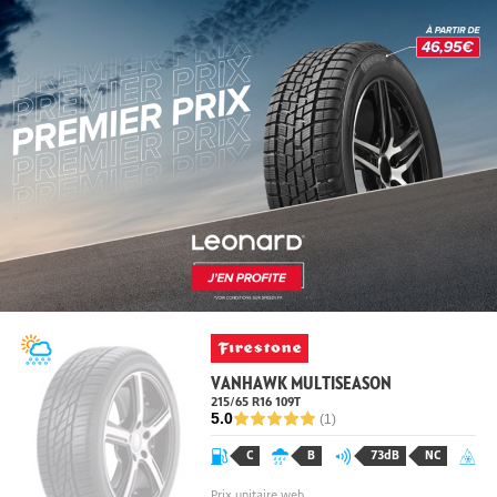
VANHAWK MULTISEASON
215/65 R16
109
T
5.0
(1)
C
B
73dB
NC