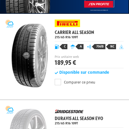
CARRIER ALL SEASON
215/65 R16
109
T
C
A
70dB
NC
Prix unitaire web
189,95 €
Disponible sur commande
Comparer ce pneu
DURAVIS ALL SEASON EVO
215/65 R16
109
T