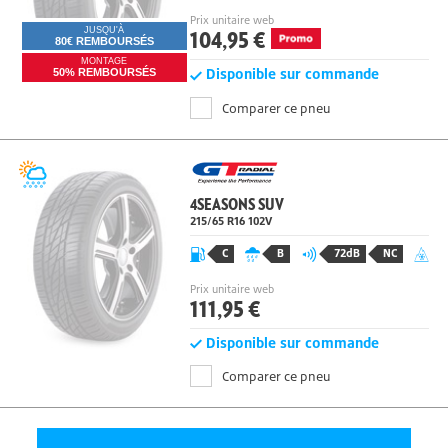
Prix unitaire web
104,95 €
JUSQU'À
80€ REMBOURSÉS
MONTAGE
Disponible sur commande
50% REMBOURSÉS
Comparer ce pneu
4SEASONS SUV
215/65 R16 102
V
C
B
72dB
NC
Prix unitaire web
111,95 €
Disponible sur commande
Comparer ce pneu