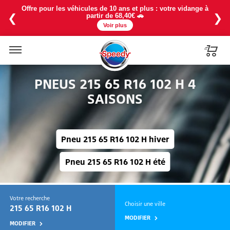
La chaleur est là ! Profitez de notre baisse de prix sur la
recharge 1234YF à partir de 114€ avec une promo à -25% en
❮
❯
exclu web ❄️
Voir plus
Menu
PNEUS 215 65 R16 102 H 4
SAISONS
Pneu 215 65 R16 102 H hiver
Pneu 215 65 R16 102 H été
Votre recherche
Choisir une ville
215 65 R16 102 H
MODIFIER