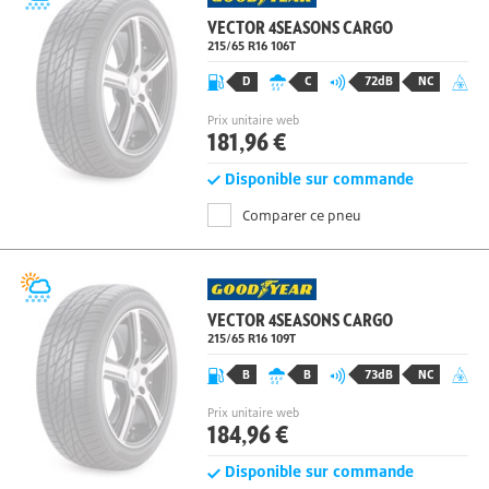
VECTOR 4SEASONS CARGO
215/65 R16
106
T
D
C
72dB
NC
Prix unitaire web
181,96 €
Disponible sur commande
Comparer ce pneu
VECTOR 4SEASONS CARGO
215/65 R16
109
T
B
B
73dB
NC
Prix unitaire web
184,96 €
Disponible sur commande