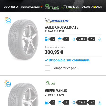
AGILIS CROSSCLIMATE
215/65 R16
109
T
C
A
73dB
NC
Prix unitaire web
200,95 €
Disponible sur commande
Comparer ce pneu
GREEN VAN 4S
215/65 R16
109
T
C
B
73dB
NC