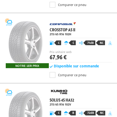
Comparer ce pneu
CROSSTOP AS II
215/65 R16 102H
C
C
71dB
NC
Prix unitaire web
67,96 €
Disponible sur commande
NOTRE 1ER PRIX
Comparer ce pneu
SOLUS 4S HA32
215/65 R16 102
V
C
B
72dB
NC