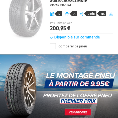
AGILIS CROSSCLIMATE
215/65 R16
106
T
D
A
73dB
NC
Prix unitaire web
200,95 €
Disponible sur commande
Comparer ce pneu