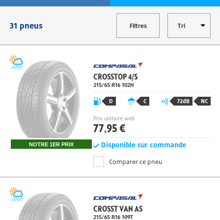
MODIFIER
31 pneus
Filtres
CROSSTOP 4/S
215/65 R16 102H
D
C
72dB
NC
Prix unitaire web
77,95 €
Disponible sur commande
NOTRE 1ER PRIX
Comparer ce pneu
CROSST VAN AS