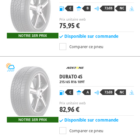
215/65 R16
109
T
C
B
72dB
NC
Prix unitaire web
75,95 €
Disponible sur commande
NOTRE 1ER PRIX
Comparer ce pneu
DURATO 4S
215/65 R16
109
T
C
A
72dB
NC
Prix unitaire web
82,96 €
Disponible sur commande
NOTRE 1ER PRIX
Comparer ce pneu