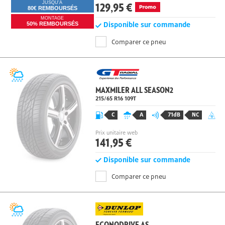
Prix unitaire web
129,95 €
JUSQU'À
80€ REMBOURSÉS
MONTAGE
Disponible sur commande
50% REMBOURSÉS
Comparer ce pneu
MAXMILER ALL SEASON2
215/65 R16
109
T
C
A
71dB
NC
Prix unitaire web
141,95 €
Disponible sur commande
Comparer ce pneu