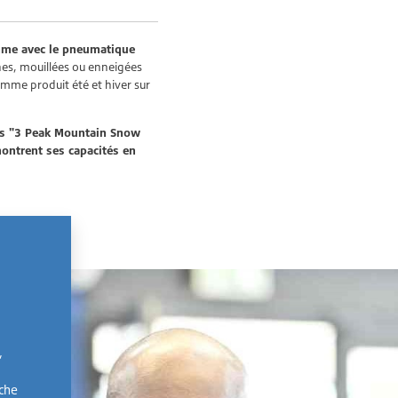
mme avec le pneumatique
hes, mouillées ou enneigées
omme produit été et hiver sur
ons "3 Peak Mountain Snow
montrent ses capacités en
,
rche