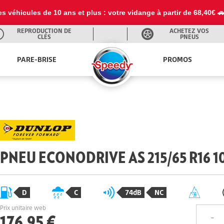
es véhicules de 10 ans et plus : votre vidange à partir de 68,40€ 
REPRODUCTION DE
ACHETEZ VOS
CLÉS
PNEUS
PARE-BRISE
PROMOS
PNEU ECONODRIVE AS 215/65 R16 1
D
C
74dB
NC
Prix unitaire web
176,95 €