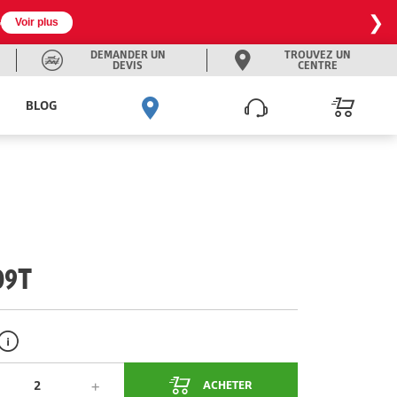
❯

Voir plus
DEMANDER UN
TROUVEZ UN
DEVIS
CENTRE
BLOG
09T
ACHETER