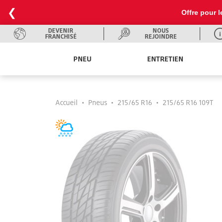
❮
Offre pour l
DEVENIR
NOUS
FRANCHISÉ
REJOINDRE
PNEU
ENTRETIEN
Accueil
•
Pneus
•
215/65 R16
•
215/65 R16 109T