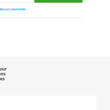
ible sur commande
our
ons
les